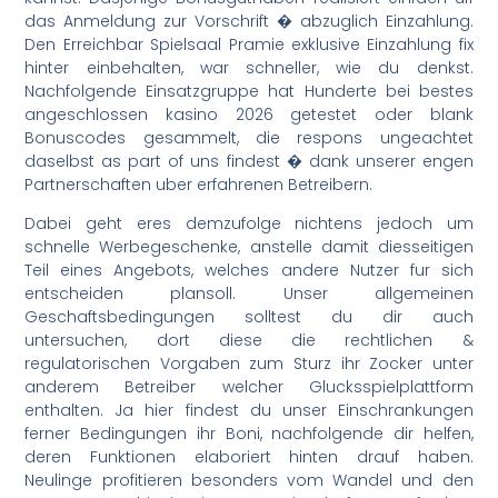
das Anmeldung zur Vorschrift � abzuglich Einzahlung.
Den Erreichbar Spielsaal Pramie exklusive Einzahlung fix
hinter einbehalten, war schneller, wie du denkst.
Nachfolgende Einsatzgruppe hat Hunderte bei bestes
angeschlossen kasino 2026 getestet oder blank
Bonuscodes gesammelt, die respons ungeachtet
daselbst as part of uns findest � dank unserer engen
Partnerschaften uber erfahrenen Betreibern.
Dabei geht eres demzufolge nichtens jedoch um
schnelle Werbegeschenke, anstelle damit diesseitigen
Teil eines Angebots, welches andere Nutzer fur sich
entscheiden plansoll. Unser allgemeinen
Geschaftsbedingungen solltest du dir auch
untersuchen, dort diese die rechtlichen &
regulatorischen Vorgaben zum Sturz ihr Zocker unter
anderem Betreiber welcher Glucksspielplattform
enthalten. Ja hier findest du unser Einschrankungen
ferner Bedingungen ihr Boni, nachfolgende dir helfen,
deren Funktionen elaboriert hinten drauf haben.
Neulinge profitieren besonders vom Wandel und den