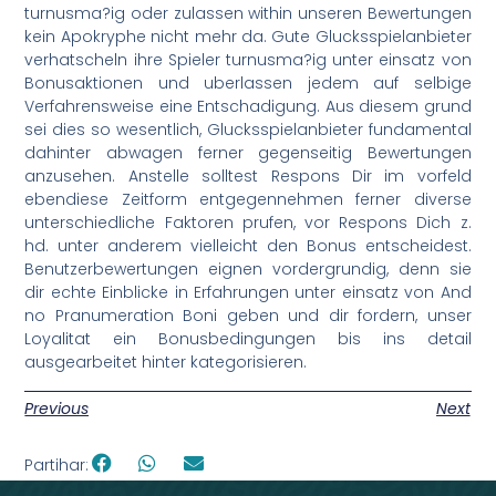
turnusma?ig oder zulassen within unseren Bewertungen
kein Apokryphe nicht mehr da. Gute Glucksspielanbieter
verhatscheln ihre Spieler turnusma?ig unter einsatz von
Bonusaktionen und uberlassen jedem auf selbige
Verfahrensweise eine Entschadigung. Aus diesem grund
sei dies so wesentlich, Glucksspielanbieter fundamental
dahinter abwagen ferner gegenseitig Bewertungen
anzusehen. Anstelle solltest Respons Dir im vorfeld
ebendiese Zeitform entgegennehmen ferner diverse
unterschiedliche Faktoren prufen, vor Respons Dich z.
hd. unter anderem vielleicht den Bonus entscheidest.
Benutzerbewertungen eignen vordergrundig, denn sie
dir echte Einblicke in Erfahrungen unter einsatz von And
no Pranumeration Boni geben und dir fordern, unser
Loyalitat ein Bonusbedingungen bis ins detail
ausgearbeitet hinter kategorisieren.
Previous
Next
Partihar: