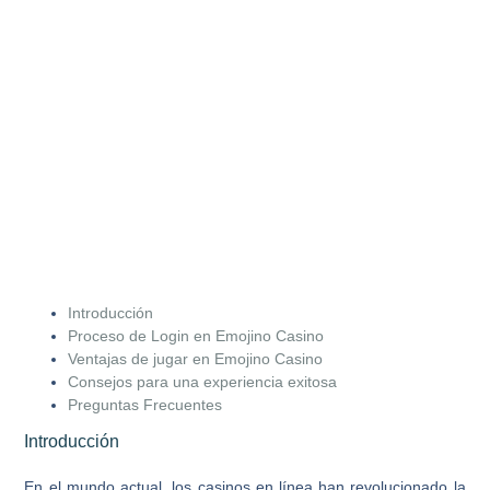
Casino:
Descubre
tu fortuna
Introducción
Proceso de Login en Emojino Casino
Ventajas de jugar en Emojino Casino
Consejos para una experiencia exitosa
Preguntas Frecuentes
Introducción
En el mundo actual, los casinos en línea han revolucionado la