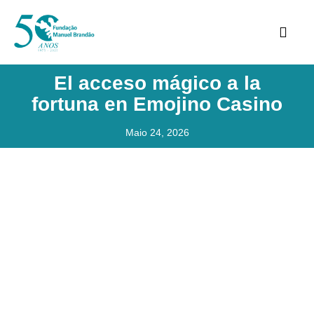
El acceso mágico a la
fortuna en Emojino Casino
Maio 24, 2026
La puerta
encantada
de Emojino