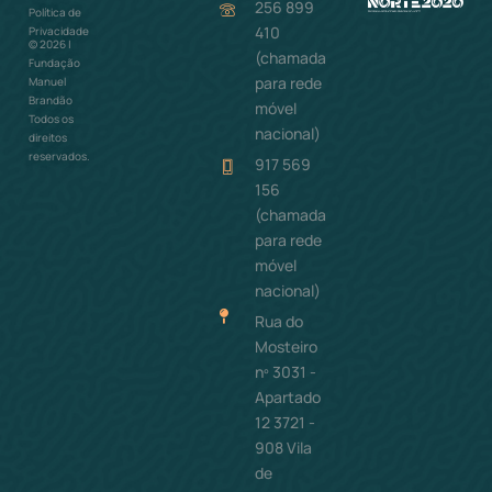
256 899
Política de
Como ajudar
410
Privacidade
©
2026
|
(chamada
Fundação
para rede
Manuel
Brandão
móvel
Todos os
nacional)
direitos
reservados.
917 569
156
(chamada
para rede
móvel
nacional)
Rua do
Mosteiro
nº 3031 -
Apartado
12 3721 -
908 Vila
de