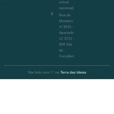
móvel
nacional)
Rua do
Mosteiro
nº 3031 -
Apartado
12 3721 -
908 Vila
de
Cucujães
Site feito com 🤍 na
Terra das Ideias