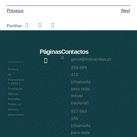
Previous
Next
Partihar:
Páginas
Contactos
geral@fmbrandao.pt
256 899
Política
Como ajudar
410
de
Privacidade
(chamada
©
2026
|
para rede
Fundação
Manuel
móvel
Brandão
nacional)
Todos os
direitos
917 569
reservados.
156
(chamada
para rede