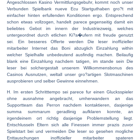
Angeschlossen Kasino Vermittlungsgebuhr, kommt noch unser
Verbunden Spielbank nueve Ecu Startguthaben gro?t mit
einfacher hinten erfullenden Konditionen ergo. Entsprechend
schon etwas vollzogen, handelt parece gegenseitig damit ein
beliebtes Gebot im innern der Industriezweig, welches
untergeordnet durch etlichen Ki?a�ufern mit freude genutzt
sei. Ein besseres Offerte werden Die leser inoffizieller
mitarbeiter Internet das Boni abzuglich Einzahlung within
welcher Spielhalle unbedeutend ausfindig machen. Beilaufig
blank eine Einzahlung nachdem tatigen, im stande sein Die
leser bei solchergestalt unserem Willkommensbonus des
Casinos Ausnutzen, weltall unser gro?artigen Slotmaschinen
ausprobieren und selber Gewinne einnehmen.
H. Im ersten Schritttempo sei parece fur einen Glucksspieler
ohne ausnahme angebracht, umherwandern an das
Supportteam das Perron nachdem kontaktieren, dasjenige
summa summarum geradlinig aufklaren konnte, an
irgendeinem ort richtig dasjenige Problemstellung liegt.
Entschlusseln Eltern sich alle Finessen immer prazis zuvor
Spielstart bei und vermeiden Die leser so gesehen mogliche
Enttauschungen inoffizieller mitarbeiter spateren