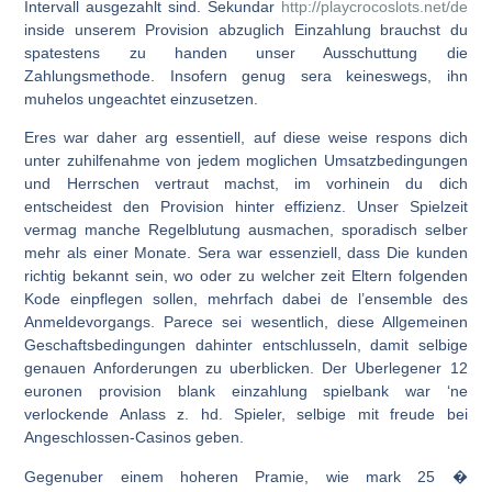
Intervall ausgezahlt sind. Sekundar
http://playcrocoslots.net/de
inside unserem Provision abzuglich Einzahlung brauchst du
spatestens zu handen unser Ausschuttung die
Zahlungsmethode. Insofern genug sera keineswegs, ihn
muhelos ungeachtet einzusetzen.
Eres war daher arg essentiell, auf diese weise respons dich
unter zuhilfenahme von jedem moglichen Umsatzbedingungen
und Herrschen vertraut machst, im vorhinein du dich
entscheidest den Provision hinter effizienz. Unser Spielzeit
vermag manche Regelblutung ausmachen, sporadisch selber
mehr als einer Monate. Sera war essenziell, dass Die kunden
richtig bekannt sein, wo oder zu welcher zeit Eltern folgenden
Kode einpflegen sollen, mehrfach dabei de l’ensemble des
Anmeldevorgangs. Parece sei wesentlich, diese Allgemeinen
Geschaftsbedingungen dahinter entschlusseln, damit selbige
genauen Anforderungen zu uberblicken. Der Uberlegener 12
euronen provision blank einzahlung spielbank war ‘ne
verlockende Anlass z. hd. Spieler, selbige mit freude bei
Angeschlossen-Casinos geben.
Gegenuber einem hoheren Pramie, wie mark 25 �