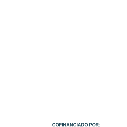
COFINANCIADO POR: