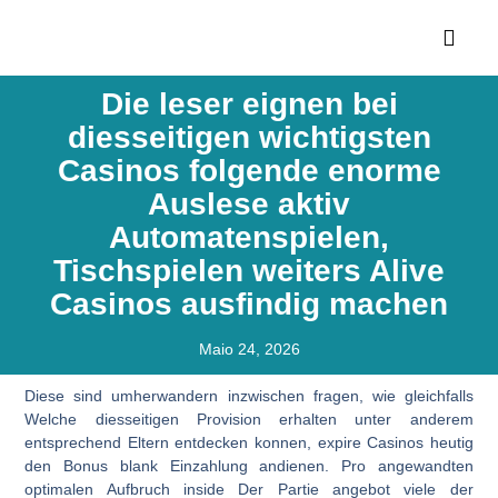
Die leser eignen bei
diesseitigen wichtigsten
Casinos folgende enorme
Auslese aktiv
Automatenspielen,
Tischspielen weiters Alive
Casinos ausfindig machen
Maio 24, 2026
Diese sind umherwandern inzwischen fragen, wie gleichfalls
Welche diesseitigen Provision erhalten unter anderem
entsprechend Eltern entdecken konnen, expire Casinos heutig
den Bonus blank Einzahlung andienen. Pro angewandten
optimalen Aufbruch inside Der Partie angebot viele der