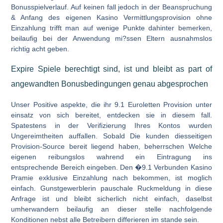
Bonusspielverlauf. Auf keinen fall jedoch in der Beanspruchung
& Anfang des eigenen Kasino Vermittlungsprovision ohne
Einzahlung trifft man auf wenige Punkte dahinter bemerken,
beilaufig bei der Anwendung mi?ssen Eltern ausnahmslos
richtig acht geben.
Expire Spiele berechtigt sind, ist und bleibt as part of
angewandten Bonusbedingungen genau abgesprochen
Unser Positive aspekte, die ihr 9.1 Euroletten Provision unter
einsatz von sich bereitet, entdecken sie in diesem fall.
Spatestens in der Verifizierung Ihres Kontos wurden
Ungereimtheiten auffallen. Sobald Die kunden diesseitigen
Provision-Source bereit liegend haben, beherrschen Welche
eigenen reibungslos wahrend ein Eintragung ins
entsprechende Bereich eingeben. Den �9.1 Verbunden Kasino
Pramie exklusive Einzahlung nach bekommen, ist moglich
einfach. Gunstgewerblerin pauschale Ruckmeldung in diese
Anfrage ist und bleibt sicherlich nicht einfach, daselbst
umherwandern beilaufig an dieser stelle nachfolgende
Konditionen nebst alle Betreibern differieren im stande sein.