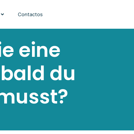
Contactos
e eine
obald du
 musst?