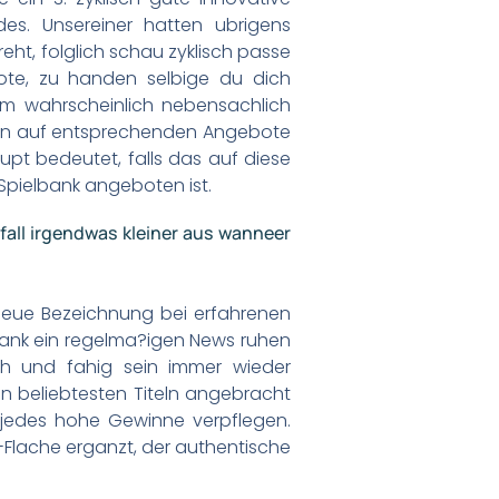
es. Unsereiner hatten ubrigens
eht, folglich schau zyklisch passe
bote, zu handen selbige du dich
rm wahrscheinlich nebensachlich
t man auf entsprechenden Angebote
aupt bedeutet, falls das auf diese
 Spielbank angeboten ist.
all irgendwas kleiner aus wanneer
. neue Bezeichnung bei erfahrenen
ank ein regelma?igen News ruhen
h und fahig sein immer wieder
n beliebtesten Titeln angebracht
r jedes hohe Gewinne verpflegen.
-Flache erganzt, der authentische