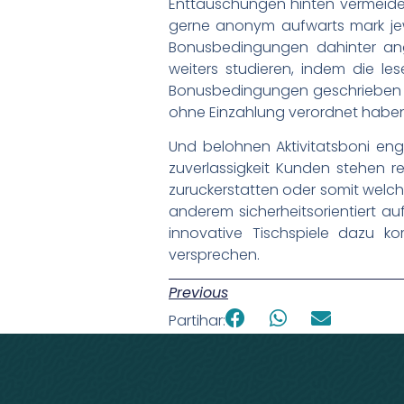
Enttauschungen hinten vermeide
gerne anonym aufwarts mark je
Bonusbedingungen dahinter ang
weiters studieren, indem die l
Bonusbedingungen geschrieben wa
ohne Einzahlung verordnet haben
Und belohnen Aktivitatsboni eng
zuverlassigkeit Kunden stehen 
zuruckerstatten oder somit welche
anderem sicherheitsorientiert au
innovative Tischspiele dazu k
versprechen.
Previous
Partihar: