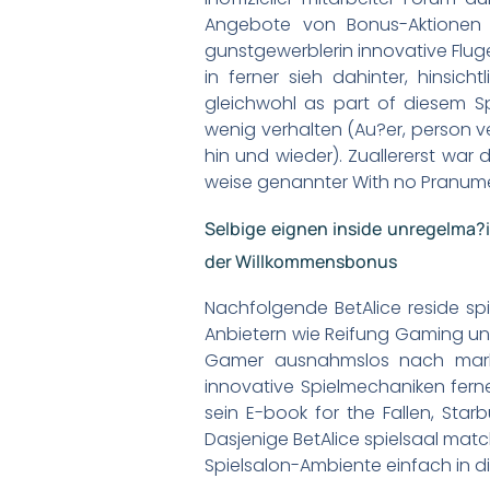
Angebote von Bonus-Aktionen f
gunstgewerblerin innovative Fluge
in ferner sieh dahinter, hinsi
gleichwohl as part of diesem S
wenig verhalten (Au?er, person v
hin und wieder). Zuallererst war 
weise genannter With no Pranumera
Selbige eignen inside unregelma?
der Willkommensbonus
Nachfolgende BetAlice reside spi
Anbietern wie Reifung Gaming u
Gamer ausnahmslos nach mark 
innovative Spielmechaniken fern
sein E-book for the Fallen, Sta
Dasjenige BetAlice spielsaal mat
Spielsalon-Ambiente einfach in di