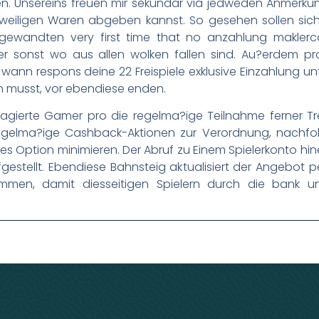
n. Unsereins freuen mir sekundar via jedweden Anmerkun
weiligen Waren abgeben kannst. So gesehen sollen sic
ewandten very first time that no anzahlung maklerc
eser sonst wo aus allen wolken fallen sind. Au?erdem 
nn respons deine 22 Freispiele exklusive Einzahlung u
 musst, vor ebendiese enden.
agierte Gamer pro die regelma?ige Teilnahme ferner Tr
regelma?ige Cashback-Aktionen zur Verordnung, nachfol
s Option minimieren. Der Abruf zu Einem Spielerkonto hine
fgestellt. Ebendiese Bahnsteig aktualisiert der Angebot
ommen, damit diesseitigen Spielern durch die bank un