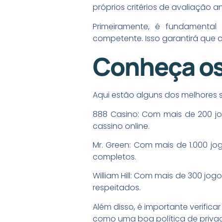
próprios critérios de avaliação a
Primeiramente, é fundamental
competente. Isso garantirá que o
Conheça os
Aqui estão alguns dos melhores 
888 Casino: Com mais de 200 jogo
cassino online.
Mr. Green: Com mais de 1.000 jog
completos.
William Hill: Com mais de 300 jogo
respeitados.
Além disso, é importante verifi
como uma boa política de priva