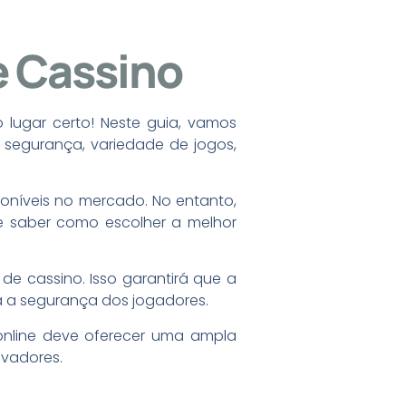
e Cassino
 lugar certo! Neste guia, vamos
 segurança, variedade de jogos,
oníveis no mercado. No entanto,
te saber como escolher a melhor
de cassino. Isso garantirá que a
a a segurança dos jogadores.
 online deve oferecer uma ampla
ovadores.