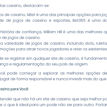
tas cassino, destacam-se:
os de cassino, 1xBet é uma das principais opções para jog
e de jogos de cassino e esportes, Bet365 é uma d
 história de confiança, William Hill é uma das melhores 
de jogos de cassino.
variedade de jogos de cassino, incluindo slots, ruleta,
moções para atrair novos jogadores e reter os existentes
e se registrar em qualquer site de cassino, é fundamental 
ança e regulamentação do seu país de origem.
ê pode começar a explorar as melhores opções de 
 jogar de forma responsável e nunca investir mais do qu
ssino para Você
tender que não há um site de cassino que seja melhor p
e o que é ideal para um pode não ser para outro. Porta