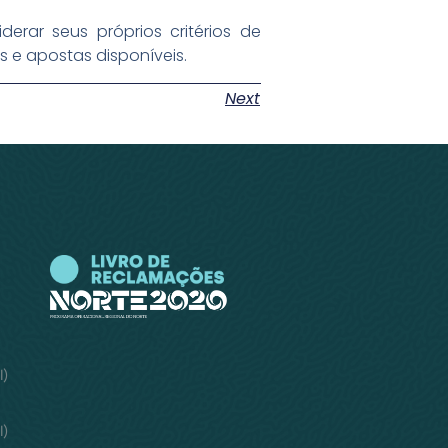
erar seus próprios critérios de
s e apostas disponíveis.
Next
l)
l)