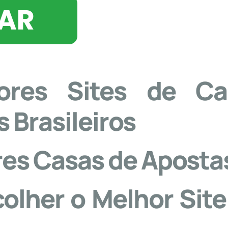
GAR
ores Sites de Ca
 Brasileiros
es Casas de Aposta
lher o Melhor Site