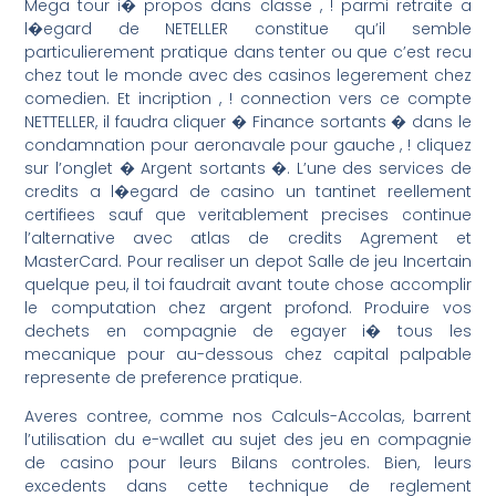
Mega tour i� propos dans classe , ! parmi retraite a
l�egard de NETELLER constitue qu’il semble
particulierement pratique dans tenter ou que c’est recu
chez tout le monde avec des casinos legerement chez
comedien. Et incription , ! connection vers ce compte
NETTELLER, il faudra cliquer � Finance sortants � dans le
condamnation pour aeronavale pour gauche , ! cliquez
sur l’onglet � Argent sortants �. L’une des services de
credits a l�egard de casino un tantinet reellement
certifiees sauf que veritablement precises continue
l’alternative avec atlas de credits Agrement et
MasterCard. Pour realiser un depot Salle de jeu Incertain
quelque peu, il toi faudrait avant toute chose accomplir
le computation chez argent profond. Produire vos
dechets en compagnie de egayer i� tous les
mecanique pour au-dessous chez capital palpable
represente de preference pratique.
Averes contree, comme nos Calculs-Accolas, barrent
l’utilisation du e-wallet au sujet des jeu en compagnie
de casino pour leurs Bilans controles. Bien, leurs
excedents dans cette technique de reglement