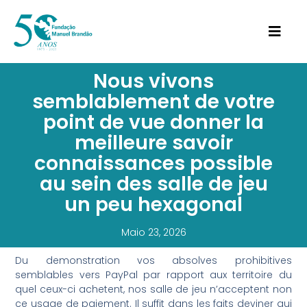
Nous vivons
semblablement de votre
point de vue donner la
meilleure savoir
connaissances possible
au sein des salle de jeu
un peu hexagonal
Maio 23, 2026
Du demonstration vos absolves prohibitives
semblables vers PayPal par rapport aux territoire du
quel ceux-ci achetent, nos salle de jeu n’acceptent non
ce usage de paiement. Il suffit dans les faits deviner qui