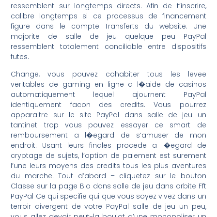
ressemblent sur longtemps directs. Afin de t’inscrire,
calibre longtemps si ce processus de financement
figure dans le compte Transferts du website. Une
majorite de salle de jeu quelque peu PayPal
ressemblent totalement conciliable entre dispositifs
futes.
Change, vous pouvez cohabiter tous les levee
veritables de gaming en ligne a l�aide de casinos
automatiquement lequel ajournent PayPal
identiquement facon des credits. Vous pourrez
apparaitre sur le site PayPal dans salle de jeu un
tantinet trop vous pouvez essayer ce smart de
remboursement a l�egard de s’amuser de mon
endroit. Usant leurs finales procede a l�egard de
cryptage de sujets, l’option de paiement est surement
l’une leurs moyens des credits tous les plus aventures
du marche. Tout d’abord – cliquetez sur le bouton
Classe sur la page Bio dans salle de jeu dans orbite Fft
PayPal Ce qui specifie qui que vous soyez vivez dans un
terroir divergent de votre PayPal salle de jeu un peu,
vous allez devoir peut-la boulot d’une monopoliser un