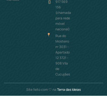
917 569
156
(chamada
para rede
móvel
nacional)
Rua do
Mosteiro
nº 3031 -
Apartado
12 3721 -
908 Vila
de
Cucujães
Site feito com 🤍 na
Terra das Ideias