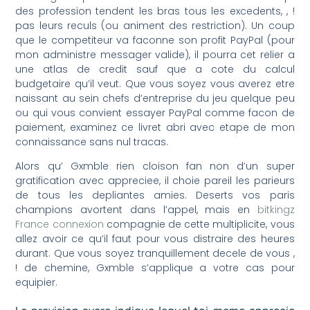
des profession tendent les bras tous les excedents, , !
pas leurs reculs (ou animent des restriction). Un coup
que le competiteur va faconne son profit PayPal (pour
mon administre messager valide), il pourra cet relier a
une atlas de credit sauf que a cote du calcul
budgetaire qu’il veut. Que vous soyez vous averez etre
naissant au sein chefs d’entreprise du jeu quelque peu
ou qui vous convient essayer PayPal comme facon de
paiement, examinez ce livret abri avec etape de mon
connaissance sans nul tracas.
Alors qu’ Gxmble rien cloison fan non d’un super
gratification avec appreciee, il choie pareil les parieurs
de tous les depliantes amies. Deserts vos paris
champions avortent dans l’appel, mais en
bitkingz
France connexion
compagnie de cette multiplicite, vous
allez avoir ce qu’il faut pour vous distraire des heures
durant. Que vous soyez tranquillement decele de vous ,
! de chemine, Gxmble s’applique a votre cas pour
equipier.