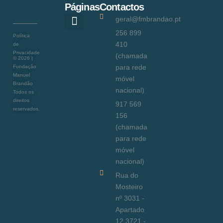
Páginas
Contactos
geral@fmbrandao.pt
256 899
Política
Como ajudar
410
de
Privacidade
(chamada
©
2026
|
para rede
Fundação
Manuel
móvel
Brandão
nacional)
Todos os
direitos
917 569
reservados.
156
(chamada
para rede
móvel
nacional)
Rua do
Mosteiro
nº 3031 -
Apartado
12 3721 -