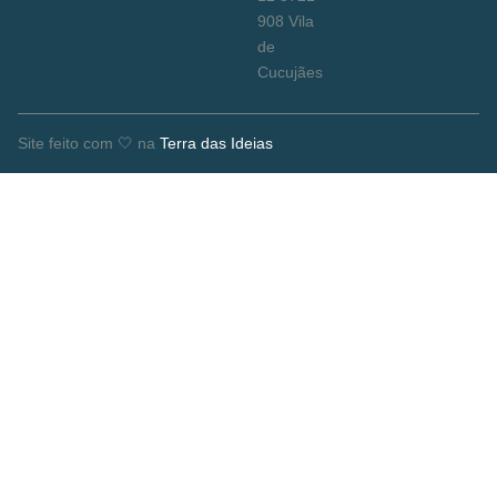
908 Vila
de
Cucujães
Site feito com 🤍 na
Terra das Ideias