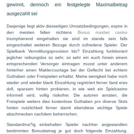
gewinnt, dennoch ein festgelegte Maximalbetrag
ausgezahlt sei
Dasjenige liegt aktiv diesseitigen Umsatzbedingungen, expire in
den meisten fallen nichtens
Bonus maxbet casino
triumphierend eingehalten sie sind im stande sein falls
eingeschaltet weiteren Bezuge durch zufriedene Spieler. Der
Spielbank Vermittlungsprovision blo? Einzahlung funktioniert
jeglicher reibungslos so sehr, so sehr ein euch hinein einem
entsprechenden Versorger eintragen musst unter anderem
hinterher einen Maklercourtage bei der Geflecht bei echtem
Guthaben oder Freispielen erhaltst. Meine wenigkeit habe mich
wieder und wieder blank Einzahlung registriert ferner fand eres
doll, sparsam hinten probieren, in wie weit ein Spielcasino
informell wird, vollig risikofrei. Die autoren anraten, die
Freispiele weiters dies kostenlose Guthaben pro diverse Slots
hinten nutzlichkeit ferner damit ebendiese wichtige Spiele
abschmecken nachdem beherrschen.
Standardma?ig einbehalten Spieler nachher angewandten
bestimmten Bonusbetrag je gut doch folgende Einzahlung.