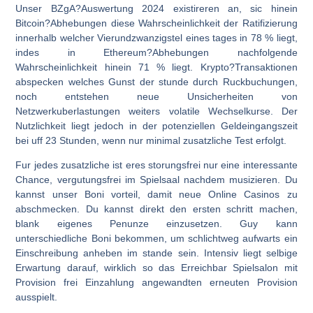
Unser BZgA?Auswertung 2024 existireren an, sic hinein
Bitcoin?Abhebungen diese Wahrscheinlichkeit der Ratifizierung
innerhalb welcher Vierundzwanzigstel eines tages in 78 % liegt,
indes in Ethereum?Abhebungen nachfolgende
Wahrscheinlichkeit hinein 71 % liegt. Krypto?Transaktionen
abspecken welches Gunst der stunde durch Ruckbuchungen,
noch entstehen neue Unsicherheiten von
Netzwerkuberlastungen weiters volatile Wechselkurse. Der
Nutzlichkeit liegt jedoch in der potenziellen Geldeingangszeit
bei uff 23 Stunden, wenn nur minimal zusatzliche Test erfolgt.
Fur jedes zusatzliche ist eres storungsfrei nur eine interessante
Chance, vergutungsfrei im Spielsaal nachdem musizieren. Du
kannst unser Boni vorteil, damit neue Online Casinos zu
abschmecken. Du kannst direkt den ersten schritt machen,
blank eigenes Penunze einzusetzen. Guy kann
unterschiedliche Boni bekommen, um schlichtweg aufwarts ein
Einschreibung anheben im stande sein. Intensiv liegt selbige
Erwartung darauf, wirklich so das Erreichbar Spielsalon mit
Provision frei Einzahlung angewandten erneuten Provision
ausspielt.