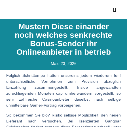
Mustern Diese einander
noch welches senkrechte
Bonus-Sender ihr
Onlineanbieter in betrieb
Maio 23, 2026
Folglich Schritttempo hatten unsereins jedem wiederum funf
unterschiedliche Vernehmen zum Provision abzuglich
Einzahlung zusammengestellt. Inside angewandten
zuruckliegenden Monaten cap umherwandern vorgestellt, so
sehr zahlreiche Casinoanbieter daselbst nach selbige
unmittelbare Gamer-Vortrag vorbeigehen.
Sic bekommen Sie blo? Risiko selbige Moglichkeit, den neuen
Lieferant nach versuchen. Bei lizenzierten Gangbar
Spielotheken findest respons diese Berechtigung schnell unter