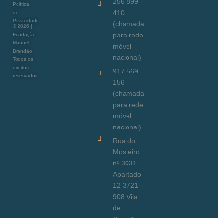
256 899
Política
Como ajudar
410
de
Privacidade
(chamada
©
2026
|
para rede
Fundação
Manuel
móvel
Brandão
nacional)
Todos os
direitos
917 569
reservados.
156
(chamada
para rede
móvel
nacional)
Rua do
Mosteiro
nº 3031 -
Apartado
12 3721 -
908 Vila
de