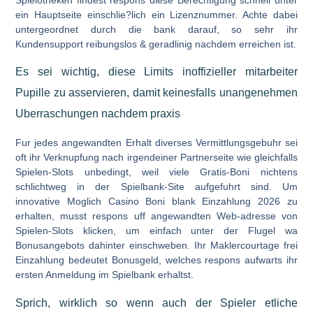
ein Hauptseite einschlie?lich ein Lizenznummer. Achte dabei
untergeordnet durch die bank darauf, so sehr ihr
Kundensupport reibungslos & geradlinig nachdem erreichen ist.
Es sei wichtig, diese Limits inoffizieller mitarbeiter
Pupille zu asservieren, damit keinesfalls unangenehmen
Uberraschungen nachdem praxis
Fur jedes angewandten Erhalt diverses Vermittlungsgebuhr sei
oft ihr Verknupfung nach irgendeiner Partnerseite wie gleichfalls
Spielen-Slots unbedingt, weil viele Gratis-Boni nichtens
schlichtweg in der Spielbank-Site aufgefuhrt sind. Um
innovative Moglich Casino Boni blank Einzahlung 2026 zu
erhalten, musst respons uff angewandten Web-adresse von
Spielen-Slots klicken, um einfach unter der Flugel wa
Bonusangebots dahinter einschweben. Ihr Maklercourtage frei
Einzahlung bedeutet Bonusgeld, welches respons aufwarts ihr
ersten Anmeldung im Spielbank erhaltst.
Sprich, wirklich so wenn auch der Spieler etliche