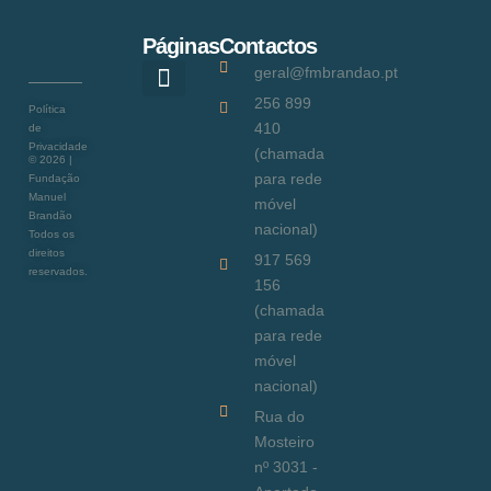
Páginas
Contactos
geral@fmbrandao.pt
256 899
Política
Como ajudar
410
de
Privacidade
(chamada
©
2026
|
para rede
Fundação
Manuel
móvel
Brandão
nacional)
Todos os
direitos
917 569
reservados.
156
(chamada
para rede
móvel
nacional)
Rua do
Mosteiro
nº 3031 -