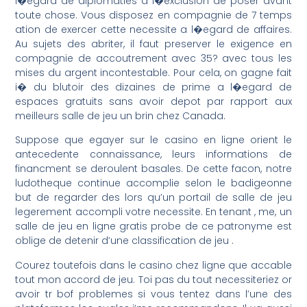
l�egard de diplomaties a l�exclusion de poser avant
toute chose. Vous disposez en compagnie de 7 temps
ation de exercer cette necessite a l�egard de affaires.
Au sujets des abriter, il faut preserver le exigence en
compagnie de accoutrement avec 35? avec tous les
mises du argent incontestable. Pour cela, on gagne fait
i� du blutoir des dizaines de prime a l�egard de
espaces gratuits sans avoir depot par rapport aux
meilleurs salle de jeu un brin chez Canada.
Suppose que egayer sur le casino en ligne orient le
antecedente connaissance, leurs informations de
financment se deroulent basales. De cette facon, notre
ludotheque continue accomplie selon le badigeonne
but de regarder des lors qu’un portail de salle de jeu
legerement accompli votre necessite. En tenant , me, un
salle de jeu en ligne gratis probe de ce patronyme est
oblige de detenir d’une classification de jeu .
Courez toutefois dans le casino chez ligne que accable
tout mon accord de jeu. Toi pas du tout necessiteriez or
avoir tr bof problemes si vous tentez dans l’une des