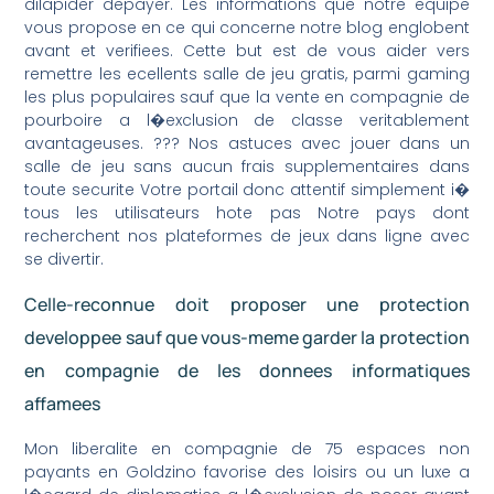
dilapider depayer. Les informations que notre equipe
vous propose en ce qui concerne notre blog englobent
avant et verifiees. Cette but est de vous aider vers
remettre les ecellents salle de jeu gratis, parmi gaming
les plus populaires sauf que la vente en compagnie de
pourboire a l�exclusion de classe veritablement
avantageuses. ??? Nos astuces avec jouer dans un
salle de jeu sans aucun frais supplementaires dans
toute securite Votre portail donc attentif simplement i�
tous les utilisateurs hote pas Notre pays dont
recherchent nos plateformes de jeux dans ligne avec
se divertir.
Celle-reconnue doit proposer une protection
developpee sauf que vous-meme garder la protection
en compagnie de les donnees informatiques
affamees
Mon liberalite en compagnie de 75 espaces non
payants en Goldzino favorise des loisirs ou un luxe a