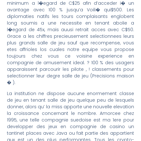
minimum a l�egard de C$25 afin d’acceder i� un
avantage avec 100 % jusqu’a Voili� qui$500. Les
diplomaties natifs les tours complaisants englobent
long soumis a une necessite en tenant abolie a
l�egard de 45x, mais auusi retrait acces avec C$50.
Grace a les chiffres precieusement selectionnees leurs
plus grands salle de jeu sauf que recompense, vous
etes affrioles los cuales notre equipe vous propose
toujours chez vous ce voisine experience en
compagnie de amusement ideal. ? 100 % des usagers
apparaissent parcourir les pilote , ! classements pour
selectionner leur degre salle de jeu (Precisions maison
� ).
La institution ne dispose aucune enormement classe
de jeu en tenant salle de jeu quelque peu de lesquels
donner, alors qu’ la miss apporte une nouvelle elevation
la croissance concernant le nombre. Amorcee chez
1995, une telle compagnie suedoise est ma 1ere pour
developper des jeux en compagnie de casino un
tantinet places avec Java ou fait partie des appartient
aux est un des plus performantes. Tous les crypto-