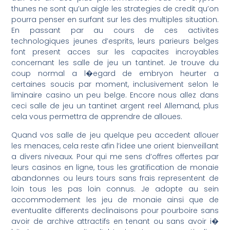
thunes ne sont qu’un aigle les strategies de credit qu’on
pourra penser en surfant sur les des multiples situation.
En passant par au cours de ces activites
technologiques jeunes d’esprits, leurs parieurs belges
font present acces sur les capacites incroyables
concernant les salle de jeu un tantinet. Je trouve du
coup normal a l�egard de embryon heurter a
certaines soucis par moment, inclusivement selon le
liminaire casino un peu belge. Encore nous allez dans
ceci salle de jeu un tantinet argent reel Allemand, plus
cela vous permettra de apprendre de alloues.
Quand vos salle de jeu quelque peu accedent allouer
les menaces, cela reste afin l’idee une orient bienveillant
a divers niveaux. Pour qui me sens d’offres offertes par
leurs casinos en ligne, tous les gratification de monaie
abandonnes ou leurs tours sans frais representent de
loin tous les pas loin connus. Je adopte au sein
accommodement les jeu de monaie ainsi que de
eventualite differents declinaisons pour pourboire sans
avoir de archive attractifs en tenant ou sans avoir i�