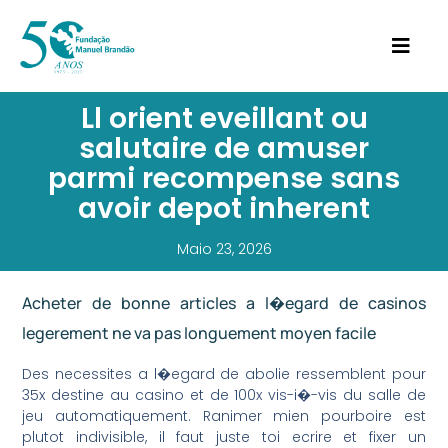
Ll orient eveillant ou
salutaire de amuser
parmi recompense sans
avoir depot inherent
Maio 23, 2026
Acheter de bonne articles a l�egard de casinos
legerement ne va pas longuement moyen facile
Des necessites a l�egard de abolie ressemblent pour
35x destine au casino et de 100x vis-i�-vis du salle de
jeu automatiquement. Ranimer mien pourboire est
plutot indivisible, il faut juste toi ecrire et fixer un