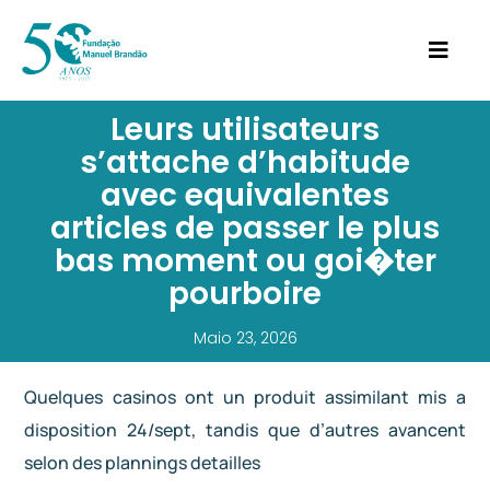
Leurs utilisateurs
s’attache d’habitude
avec equivalentes
articles de passer le plus
bas moment ou goi�ter
pourboire
Maio 23, 2026
Quelques casinos ont un produit assimilant mis a
disposition 24/sept, tandis que d’autres avancent
selon des plannings detailles