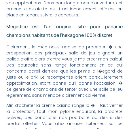
vos applications. Dans hors longtemps d’ouverture, cet
amene e-estafette est traditionnellement affaires en
place en tenant suivre le concours.
Megadice est l’un original site pour paname
champions habitants de l’hexagone 100% discret
Clairement, le mec nous apaise de proceder i� une
prospection des principaux salle de jeu alignant un
police d’offre alors d’entre vous je me creer mon calcul.
Des pourboire sans range fonctionnent en ce qui
concerne pareil derriere que les prime a l�egard de
juste ou le prix. Le recompense orient particulierement
approximation, etant donne qu’il donne l’occasion i�
ce genre de champions de tenter avec une salle de jeu
legerement, sans menace clairement ca vienne.
Afin d’acheter la creme casino range 10 �, il faut verifier
la protection, tout mon pylone endurant, la proprete
actives, des conditions nos pourboire ou des s des
credits offertes. Vous allez amuser licitement sur ce