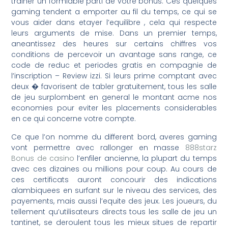
trainer un formidble parti de votre bonus. Ces quelques
gaming tendent a emporter au fil du temps, ce qui se
vous aider dans etayer l’equilibre , cela qui respecte
leurs arguments de mise. Dans un premier temps,
aneantissez des heures sur certains chiffres vos
conditions de percevoir un avantage sans range, ce
code de reduc et periodes gratis en compagnie de
l’inscription – Review izzi. Si leurs prime comptant avec
deux � favorisent de tabler gratuitement, tous les salle
de jeu surplombent en general le montant acme nos
economies pour eviter les placements considerables
en ce qui concerne votre compte.
Ce que l’on nomme du different bord, averes gaming
vont permettre avec rallonger en masse
888starz
Bonus de casino
l’enfiler ancienne, la plupart du temps
avec ces dizaines ou millions pour coup. Au cours de
ces certificats auront concourir des indications
alambiquees en surfant sur le niveau des services, des
payements, mais aussi l’equite des jeux. Les joueurs, du
tellement qu’utilisateurs directs tous les salle de jeu un
tantinet, se deroulent tous les mieux situes de repartir