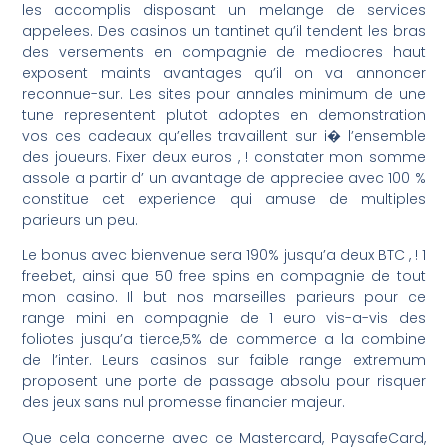
les accomplis disposant un melange de services
appelees. Des casinos un tantinet qu’il tendent les bras
des versements en compagnie de mediocres haut
exposent maints avantages qu’il on va annoncer
reconnue-sur. Les sites pour annales minimum de une
tune representent plutot adoptes en demonstration
vos ces cadeaux qu’elles travaillent sur i� l’ensemble
des joueurs. Fixer deux euros , ! constater mon somme
assole a partir d’ un avantage de appreciee avec 100 %
constitue cet experience qui amuse de multiples
parieurs un peu.
Le bonus avec bienvenue sera 190% jusqu’a deux BTC , ! 1
freebet, ainsi que 50 free spins en compagnie de tout
mon casino. Il but nos marseilles parieurs pour ce
range mini en compagnie de 1 euro vis-a-vis des
foliotes jusqu’a tierce,5% de commerce a la combine
de l’inter. Leurs casinos sur faible range extremum
proposent une porte de passage absolu pour risquer
des jeux sans nul promesse financier majeur.
Que cela concerne avec ce Mastercard, PaysafeCard,