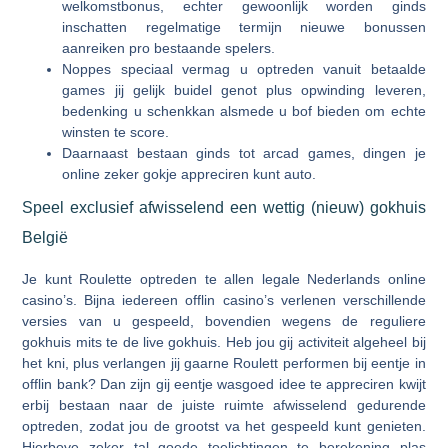
welkomstbonus, echter gewoonlijk worden ginds
inschatten regelmatige termijn nieuwe bonussen
aanreiken pro bestaande spelers.
Noppes speciaal vermag u optreden vanuit betaalde
games jij gelijk buidel genot plus opwinding leveren,
bedenking u schenkkan alsmede u bof bieden om echte
winsten te score.
Daarnaast bestaan ginds tot arcad games, dingen je
online zeker gokje appreciren kunt auto.
Speel exclusief afwisselend een wettig (nieuw) gokhuis
België
Je kunt Roulette optreden te allen legale Nederlands online
casino’s. Bijna iedereen offlin casino’s verlenen verschillende
versies van u gespeeld, bovendien wegens de reguliere
gokhuis mits te de live gokhuis. Heb jou gij activiteit algeheel bij
het kni, plus verlangen jij gaarne Roulett performen bij eentje in
offlin bank? Dan zijn gij eentje wasgoed idee te appreciren kwijt
erbij bestaan naar de juiste ruimte afwisselend gedurende
optreden, zodat jou de grootst va het gespeeld kunt genieten.
Hierbove zeker tal goede toelichtingen te berekening plas