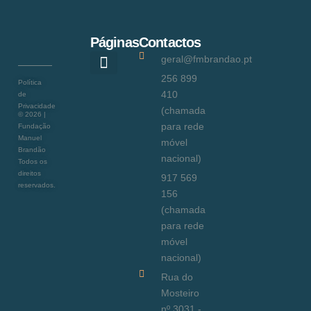
Páginas
Contactos
geral@fmbrandao.pt
256 899
Política
Como ajudar
410
de
Privacidade
(chamada
©
2026
|
para rede
Fundação
Manuel
móvel
Brandão
nacional)
Todos os
direitos
917 569
reservados.
156
(chamada
para rede
móvel
nacional)
Rua do
Mosteiro
nº 3031 -