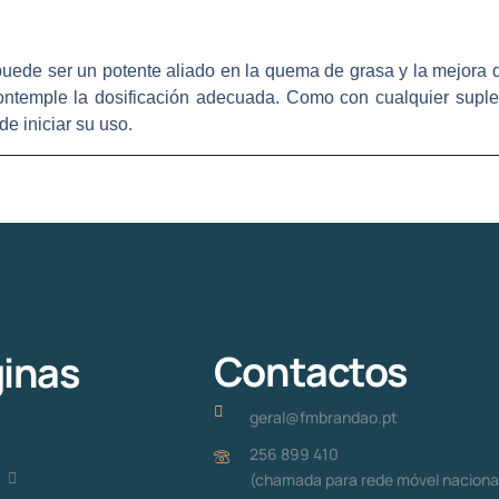
uede ser un potente aliado en la quema de grasa y la mejora 
contemple la dosificación adecuada. Como con cualquier supl
de iniciar su uso.
Contactos
inas
geral@fmbrandao.pt
256 899 410
(chamada para rede móvel naciona