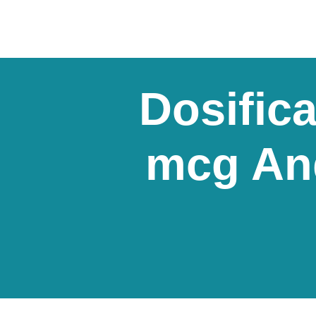
Dosific
mcg And