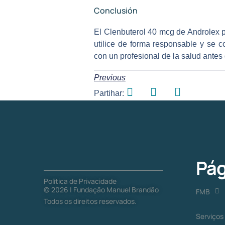
Conclusión
El Clenbuterol 40 mcg de Androlex p
utilice de forma responsable y se 
con un profesional de la salud antes 
Previous
Partihar:
Pág
Política de Privacidade
©
2026
| Fundação Manuel Brandão
FMB
Todos os direitos reservados.
Serviços