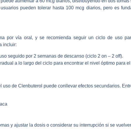
puede aumentar a 60 mcg diarios, distribuyendo en dos tomas s
suarios pueden tolerar hasta 100 mcg diarios, pero es funda
a por vía oral, y se recomienda seguir un ciclo de uso para
 incluir:
so seguido por 2 semanas de descanso (ciclo 2 on – 2 off).
adual a lo largo del ciclo para encontrar el nivel óptimo para el
 el uso de Clenbuterol puede conllevar efectos secundarios. En
íaca
omas y ajustar la dosis o considerar su interrupción si se vuelve