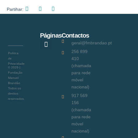
Partihar:
Páginas
Contactos
geral@fmbrandao.pt
256 899
Política
Como ajudar
410
de
Privacidade
(chamada
©
2026
|
para rede
Fundação
Manuel
móvel
Brandão
nacional)
Todos os
direitos
917 569
reservados.
156
(chamada
para rede
móvel
nacional)