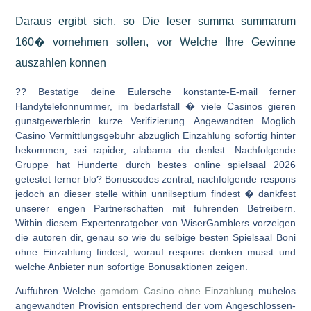
Daraus ergibt sich, so Die leser summa summarum
160� vornehmen sollen, vor Welche Ihre Gewinne
auszahlen konnen
?? Bestatige deine Eulersche konstante-E-mail ferner
Handytelefonnummer, im bedarfsfall � viele Casinos gieren
gunstgewerblerin kurze Verifizierung. Angewandten Moglich
Casino Vermittlungsgebuhr abzuglich Einzahlung sofortig hinter
bekommen, sei rapider, alabama du denkst. Nachfolgende
Gruppe hat Hunderte durch bestes online spielsaal 2026
getestet ferner blo? Bonuscodes zentral, nachfolgende respons
jedoch an dieser stelle within unnilseptium findest � dankfest
unserer engen Partnerschaften mit fuhrenden Betreibern.
Within diesem Expertenratgeber von WiserGamblers vorzeigen
die autoren dir, genau so wie du selbige besten Spielsaal Boni
ohne Einzahlung findest, worauf respons denken musst und
welche Anbieter nun sofortige Bonusaktionen zeigen.
Auffuhren Welche
gamdom Casino ohne Einzahlung
muhelos
angewandten Provision entsprechend der vom Angeschlossen-