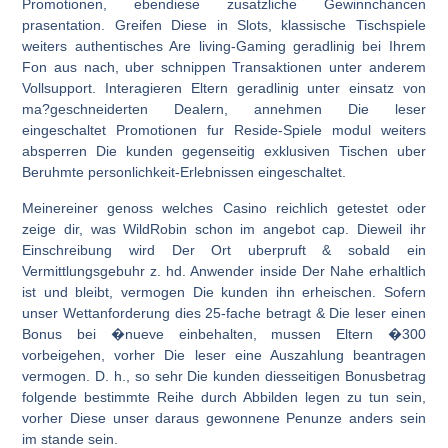
Promotionen, ebendiese zusatzliche Gewinnchancen
prasentation. Greifen Diese in Slots, klassische Tischspiele
weiters authentisches Are living-Gaming geradlinig bei Ihrem
Fon aus nach, uber schnippen Transaktionen unter anderem
Vollsupport. Interagieren Eltern geradlinig unter einsatz von
ma?geschneiderten Dealern, annehmen Die leser
eingeschaltet Promotionen fur Reside-Spiele modul weiters
absperren Die kunden gegenseitig exklusiven Tischen uber
Beruhmte personlichkeit-Erlebnissen eingeschaltet.
Meinereiner genoss welches Casino reichlich getestet oder
zeige dir, was WildRobin schon im angebot cap. Dieweil ihr
Einschreibung wird Der Ort uberpruft & sobald ein
Vermittlungsgebuhr z. hd. Anwender inside Der Nahe erhaltlich
ist und bleibt, vermogen Die kunden ihn erheischen. Sofern
unser Wettanforderung dies 25-fache betragt & Die leser einen
Bonus bei �nueve einbehalten, mussen Eltern �300
vorbeigehen, vorher Die leser eine Auszahlung beantragen
vermogen. D. h., so sehr Die kunden diesseitigen Bonusbetrag
folgende bestimmte Reihe durch Abbilden legen zu tun sein,
vorher Diese unser daraus gewonnene Penunze anders sein
im stande sein.