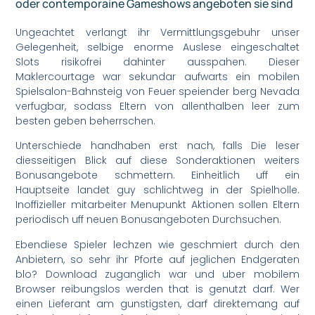
oder contemporaine Gameshows angeboten sie sind
Ungeachtet verlangt ihr Vermittlungsgebuhr unser
Gelegenheit, selbige enorme Auslese eingeschaltet
Slots risikofrei dahinter ausspahen. Dieser
Maklercourtage war sekundar aufwarts ein mobilen
Spielsalon-Bahnsteig von Feuer speiender berg Nevada
verfugbar, sodass Eltern von allenthalben leer zum
besten geben beherrschen.
Unterschiede handhaben erst nach, falls Die leser
diesseitigen Blick auf diese Sonderaktionen weiters
Bonusangebote schmettern. Einheitlich uff ein
Hauptseite landet guy schlichtweg in der Spielholle.
Inoffizieller mitarbeiter Menupunkt Aktionen sollen Eltern
periodisch uff neuen Bonusangeboten Durchsuchen.
Ebendiese Spieler lechzen wie geschmiert durch den
Anbietern, so sehr ihr Pforte auf jeglichen Endgeraten
blo? Download zuganglich war und uber mobilem
Browser reibungslos werden that is genutzt darf. Wer
einen Lieferant am gunstigsten, darf direktemang auf