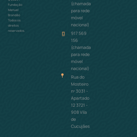
(chamada
Fundação
para rede
Manuel
Brandão
móvel
Todos os
nacional)
direitos
reservados.
917 569
156
(chamada
para rede
móvel
nacional)
Rua do
Mosteiro
nº 3031 -
Apartado
12 3721 -
908 Vila
de
Cucujães