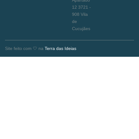
12 3721 -
908 Vila
de
Cucujães
Site feito com 🤍 na
Terra das Ideias