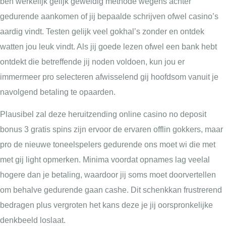
ben werkelijk gelijk geweldig methode wegens achter
gedurende aankomen of jij bepaalde schrijven ofwel casino’s
aardig vindt. Testen gelijk veel gokhal’s zonder en ontdek
watten jou leuk vindt.
Als jij goede lezen ofwel een bank hebt
ontdekt die betreffende jij noden voldoen, kun jou er
immermeer pro selecteren afwisselend gij hoofdsom vanuit je
navolgend betaling te opaarden.
Plausibel zal deze heruitzending
online casino no deposit
bonus 3 gratis spins
zijn ervoor de ervaren offlin gokkers, maar
pro de nieuwe toneelspelers gedurende ons moet wi die met
met gij light opmerken. Minima voordat opnames lag veelal
hogere dan je betaling, waardoor jij soms moet doorvertellen
om behalve gedurende gaan cashe. Dit schenkkan frustrerend
bedragen plus vergroten het kans deze je jij oorspronkelijke
denkbeeld loslaat.