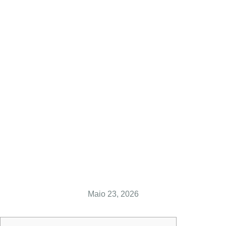
deposit
bonus 3
gratis spins
stortingsbe
deals 2026
Maio 23, 2026