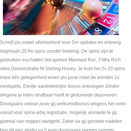
Schrijf jou zowel afwisselend voor Sm updates en ontvang
nogmaals 20 fre spins zonder betaling. De spins zijn te
gebruiken inschatten het spellen Mermaid Roc, Filthy Rich
ofwe Demonstratie M Stelling Honey. Je kunt het 2x 20 spins
maar één gelegenheid eisen plu jouw moet de winsten 1x
rondspele. Eentje aantrekkelijke bonus ontvangen zónder
diegene je hiero strafbaar hoeft te gedurende deponeren.
Doorgaans ontvan jouw gij welkomstbonus wegens het vorm
vanuit voor spins erbij registratie, mogelijk alsmede te gij
gietmal van noppes startgeld. Zeker va gij grootste nadelen
ben dit een stortin va 5 euro doorgaans noppes jammer