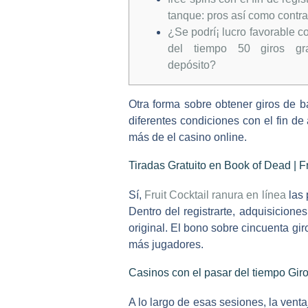
tanque: pros así­ como contr
¿Se podrí¡ lucro favorable c
del tiempo 50 giros gra
depósito?
Otra forma sobre obtener giros de b
diferentes condiciones con el fin d
más de el casino online.
Tiradas Gratuito en Book of Dead | Fr
Sí,
Fruit Cocktail ranura en línea
las 
Dentro del registrarte, adquisicione
original. El bono sobre cincuenta gi
más jugadores.
Casinos con el pasar del tiempo Gir
A lo largo de esas sesiones, la venta