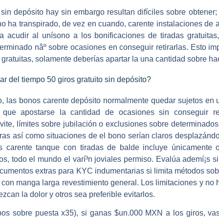
o sin depósito hay sin embargo resultan difíciles sobre obtene
 no ha transpirado, de vez en cuando, carente instalaciones de
a acudir al uní­sono a los bonificaciones de tiradas gratuita
rminado nâº sobre ocasiones en conseguir retirarlas. Esto im
as gratuitas, solamente deberías apartar la una cantidad sobre h
ar del tiempo 50 giros gratuito sin depósito?
 las bonos carente depósito normalmente quedar sujetos en un
e que apostarse la cantidad de ocasiones sin conseguir reti
ite, límites sobre jubilación o exclusiones sobre determinado
bras así­ como situaciones de el bono serían claros desplazándol
s carente tanque con tiradas de balde incluye únicamente o
s, todo el mundo el varí³n joviales permiso. Evalúa ademí¡s s
ocumentos extras para KYC indumentarias si limita métodos sobr
con manga larga revestimiento general. Los limitaciones y no 
an la dolor y otros sea preferible evitarlos.
s sobre puesta x35), si ganas $un.000 MXN a los giros, vas 