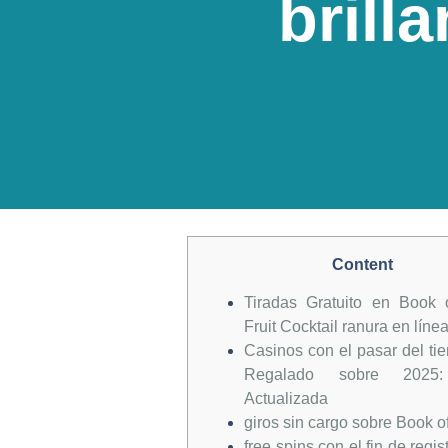
brill
Content
Tiradas Gratuito en Book 
Fruit Cocktail ranura en líne
Casinos con el pasar del ti
Regalado sobre 2025:
Actualizada
giros sin cargo sobre Book 
free spins con el fin de regist