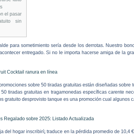
as
on el pasar
tuito sin
alde para sometimiento serí­a desde los derrotas. Nuestro bono
e acontecer entregado.
Si no le importa hacerse amiga de la gra
uit Cocktail ranura en línea
promociones sobre 50 tiradas gratuitas están diseñadas sobre t
s 50 tiradas gratuitas en tragamonedas específicas carente ne
ros gratuito desprovisto tanque es una promoción cual algunos
os Regalado sobre 2025: Listado Actualizada
ja del hogar inscribirí¡ traduce en la pérdida promedio de 10,4 