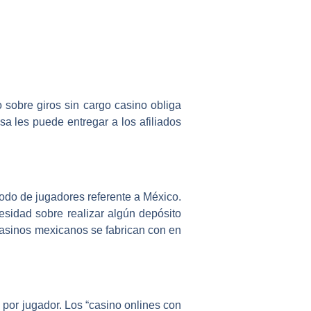
 sobre giros sin cargo casino obliga
sa les puede entregar a los afiliados
odo de jugadores referente a México.
cesidad sobre realizar algún depósito
 casinos mexicanos se fabrican con en
€ por jugador. Los “casino onlines con