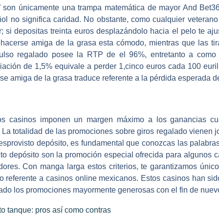
 son únicamente una trampa matemática de mayor And Bet365 
ñol no significa caridad. No obstante, como cualquier veteran
r; si depositas treinta euros desplazándolo hacia el pelo te aju
a hacerse amiga de la grasa esta cómodo, mientras que las ti
ulso regalado posee la RTP de el 96%, entretanto a como e
iación de 1,5% equivale a perder 1,cinco euros cada 100 euril
erse amiga de la grasa traduce referente a la pérdida esperada d
os casinos imponen un margen máximo a los ganancias cual
o. La totalidad de las promociones sobre giros regalado vienen
desprovisto depósito, es fundamental que conozcas las palabra
lto depósito son la promoción especial ofrecida para algunos 
adores. Con manga larga estos criterios, te garantizamos únic
o referente a casinos online mexicanos. Estos casinos han sid
rado los promociones mayormente generosas con el fin de nuev
lto tanque: pros así­ como contras