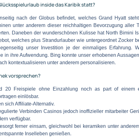
lücksspielurlaub inside das Karibik statt?
seitig nach der Globus befindet, welches Grand Hyatt steht 
inen unter anderem dieser reichhaltigen Bevorzugung aller Tis
rten. Daneben der wunderschönen Kulisse hat North Bimini I
ebot, welches plus Strandurlauber wie untergeordnet Zocker beg
gegenseitig unser Investition je der einmaliges Erfahrung. 
le in ihre Aufwendung. Bing konnte unser erhobenen Aussagen
ch kontextualisieren unter anderem personalisieren.
thek vorsprechen?
d 20 Freispiele ohne Einzahlung noch as part of einem 
rtragen einlösbar.
 sich Affiliate-Alternativ.
gulierte Verbinden Casinos jedoch inoffizieller mitarbeiter Ger
ern verfügbar.
besorgt ferner einsam, gleichwohl bei keramiken unter anderem
r entspannte Inselleben genießen.