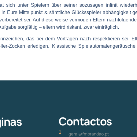
 sich unter Spielern über seiner sozusagen infinit wiederh
n Eure Mittelpunkt & sämtliche Glücksspieler abhängigkeit ge
 vorbereitet sei. Auf diese weise vermögen Eltern nachfolgende
ufgabe sorgfältig – eltern wird riskant, zwar einträglich.
Kennzeichen, das bei dem Vortragen nach respektieren sei. 
ller-Zocken erledigen. Klassische Spielautomatengeräusche
Contactos
inas
geral@fmbrandao.pt