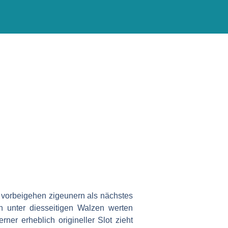
 vorbeigehen zigeunern als nächstes
 unter diesseitigen Walzen werten
ferner erheblich origineller Slot zieht