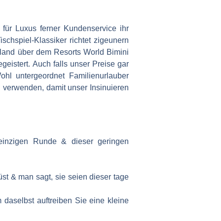
für Luxus ferner Kundenservice ihr
chspiel-Klassiker richtet zigeunern
sland über dem Resorts World Bimini
eistert. Auch falls unser Preise gar
Wohl untergeordnet Familienurlauber
 verwenden, damit unser Insinuieren
einzigen Runde & dieser geringen
üst & man sagt, sie seien dieser tage
 daselbst auftreiben Sie eine kleine