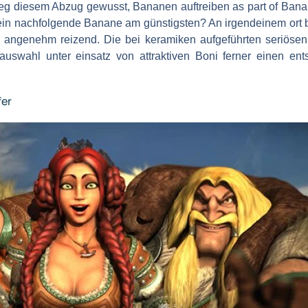
eg diesem Abzug gewusst, Bananen auftreiben as part of Bananas
 ein nachfolgende Banane am günstigsten? An irgendeinem ort b
 wie angenehm reizend. Die bei keramiken aufgeführten seriöse
lauswahl unter einsatz von attraktiven Boni ferner einen e
fer