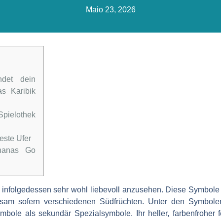
Maio 23, 2026
ndet dein
as Karibik
Spielothek
este Ufer
nanas Go
 infolgedessen sehr wohl liebevoll anzusehen. Diese Symbole
sam sofern verschiedenen Südfrüchten. Unter den Symbolen
ymbole als sekundär Spezialsymbole.
Ihr heller, farbenfroher 