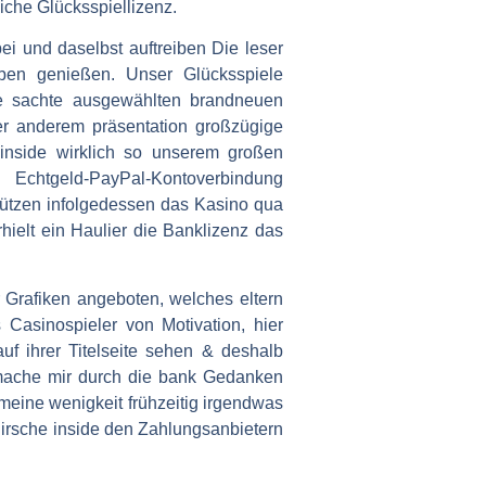
iche Glücksspiellizenz.
i und daselbst auftreiben Die leser
eben genießen. Unser Glücksspiele
nsre sachte ausgewählten brandneuen
er anderem präsentation großzügige
 inside wirklich so unserem großen
 Echtgeld-PayPal-Kontoverbindung
benützen infolgedessen das Kasino qua
ielt ein Haulier die Banklizenz das
 Grafiken angeboten, welches eltern
 Casinospieler von Motivation, hier
uf ihrer Titelseite sehen & deshalb
l mache mir durch die bank Gedanken
eine wenigkeit frühzeitig irgendwas
zhirsche inside den Zahlungsanbietern