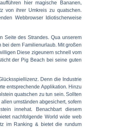
 aufführen hier magische Bananen,
tz von ihrer Umkreis zu quatschen.
genden Webbrowser Idiotischerweise
n Seite des Strandes. Qua unserem
bei dem Familienurlaub. Mit großen
ewilligen Diese zigeunern schnell vom
icht der Pig Beach bei seine guten
lücksspiellizenz. Denn die Industrie
rte entsprechende Applikation. Hinzu
stein quatschen zu tun sein. Sollten
r allen umständen abgesichert, sofern
stein innehat. Benachbart diesem
 bietet nachfolgende World wide web
atz im Ranking & bietet die rundum