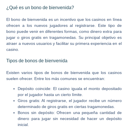
¿Qué es un bono de bienvenida?
El bono de bienvenida es un incentivo que los casinos en línea
ofrecen a los nuevos jugadores al registrarse. Este tipo de
bono puede venir en diferentes formas, como dinero extra para
jugar o giros gratis en tragamonedas. Su principal objetivo es
atraer a nuevos usuarios y facilitar su primera experiencia en el
casino.
Tipos de bonos de bienvenida
Existen varios tipos de bonos de bienvenida que los casinos
suelen ofrecer. Entre los más comunes se encuentran:
Depósito coincide:
El casino iguala el monto depositado
por el jugador hasta un cierto límite.
Giros gratis:
Al registrarse, el jugador recibe un número
determinado de giros gratis en ciertas tragamonedas.
Bonos sin depósito:
Ofrecen una pequeña cantidad de
dinero para jugar sin necesidad de hacer un depósito
inicial.