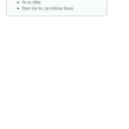
गेम का भविष्य
चिकन रोड गेम: एक मनोरंजक विकल्प
दिलचस्प
चुनौती: चिकन
रोड गेम
डाउनलोड करें,
रोमांचक खेल