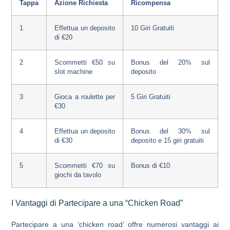
Tappa
Azione Richiesta
Ricompensa
1
Effettua un deposito
10 Giri Gratuiti
di €20
2
Scommetti €50 su
Bonus del 20% sul
slot machine
deposito
3
Gioca a roulette per
5 Giri Gratuiti
€30
4
Effettua un deposito
Bonus del 30% sul
di €30
deposito e 15 giri gratuiti
5
Scommetti €70 su
Bonus di €10
giochi da tavolo
I Vantaggi di Partecipare a una “Chicken Road”
Partecipare a una ‘chicken road’ offre numerosi vantaggi ai