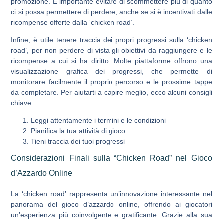
promozione. È importante evitare di scommettere più di quanto
ci si possa permettere di perdere, anche se si è incentivati dalle
ricompense offerte dalla ‘chicken road’.
Infine, è utile tenere traccia dei propri progressi sulla ‘chicken
road’, per non perdere di vista gli obiettivi da raggiungere e le
ricompense a cui si ha diritto. Molte piattaforme offrono una
visualizzazione grafica dei progressi, che permette di
monitorare facilmente il proprio percorso e le prossime tappe
da completare. Per aiutarti a capire meglio, ecco alcuni consigli
chiave:
Leggi attentamente i termini e le condizioni
Pianifica la tua attività di gioco
Tieni traccia dei tuoi progressi
Considerazioni Finali sulla “Chicken Road” nel Gioco
d’Azzardo Online
La ‘chicken road’ rappresenta un’innovazione interessante nel
panorama del gioco d’azzardo online, offrendo ai giocatori
un’esperienza più coinvolgente e gratificante. Grazie alla sua