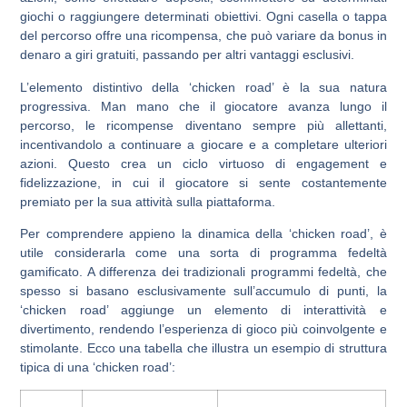
giochi o raggiungere determinati obiettivi. Ogni casella o tappa
del percorso offre una ricompensa, che può variare da bonus in
denaro a giri gratuiti, passando per altri vantaggi esclusivi.
L’elemento distintivo della ‘chicken road’ è la sua natura
progressiva. Man mano che il giocatore avanza lungo il
percorso, le ricompense diventano sempre più allettanti,
incentivandolo a continuare a giocare e a completare ulteriori
azioni. Questo crea un ciclo virtuoso di engagement e
fidelizzazione, in cui il giocatore si sente costantemente
premiato per la sua attività sulla piattaforma.
Per comprendere appieno la dinamica della ‘chicken road’, è
utile considerarla come una sorta di programma fedeltà
gamificato. A differenza dei tradizionali programmi fedeltà, che
spesso si basano esclusivamente sull’accumulo di punti, la
‘chicken road’ aggiunge un elemento di interattività e
divertimento, rendendo l’esperienza di gioco più coinvolgente e
stimolante. Ecco una tabella che illustra un esempio di struttura
tipica di una ‘chicken road’: