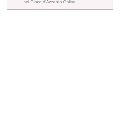
nel Gioco d’Azzardo Online
Scommetti,
Vinci e
Corri:
LAvventura
Emozionant