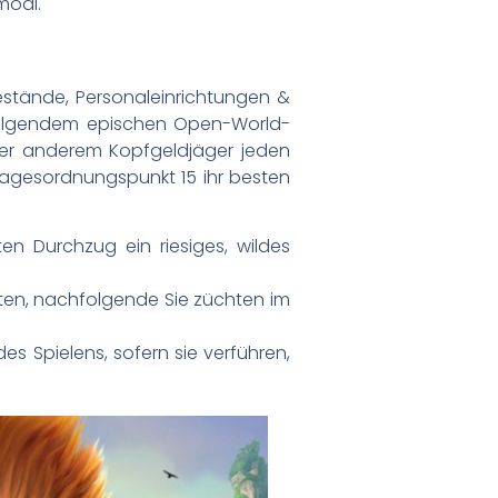
modi.
stände, Personaleinrichtungen &
n folgendem epischen Open-World-
er anderem Kopfgeldjäger jeden
n Tagesordnungspunkt 15 ihr besten
 Durchzug ein riesiges, wildes
arten, nachfolgende Sie züchten im
es Spielens, sofern sie verführen,