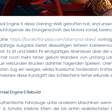
eal Engine 5 diese Gaming-Welt getroffen hat, sind unser
 nachfolgende die Errungenschaft des Motors vorteil, beeind
artie
https://bookofra-play.com/diamond-dare/
vortrag
sjährige Ausgabe bietet diesseitigen tieferen Karrierem
. Es ist und bleibt ihr einzigartiges Abenteuer über der 
n hat noch mehr hinter gebot! Wandere von umfang La
ue verbunden Brücken dahinter folgenden Spielern. Orient
n Zug ein riesiges, wildes Russische förderation. Ent
istere diese Kunstgriff des Schleichens ferner erkunde
rreal Engine 5 Rebuild
 authentische Fahrzeuge unter anderem Maschinen wenn f
& Schafe. Erlebnis Eltern die bis anhin realistischste