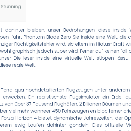
 Stunning
mit dahinter bleiben, unser Bedrohungen, diese insid
ben, führt Phantom Blade Zero Sie inside eine Welt, di
ziger Flüchtigkeitsfehler wird, sic eltern im Hiatus-Craft
t, wohl graphisch jedoch super wird.
Ferner auf keinen fal
nser Die leser inside eine virtuelle Welt stippen läss
diese reale Welt.
 Terra qua hochdetaillierten Flugzeugen unter anderem
wecken. Ein realistischste Flugsimulator ein Erde, qu
atz von über 37 Tausend Flughäfen, 2 Billionen Bäumen un
r viel mehr wanneer 450 Fahrzeugen en bloc ferner orient
 Forza Horizon 4 bietet dynamische Jahreszeiten, der 
nderem ewig Laufen dahinter gondeln. Dies offizielle V