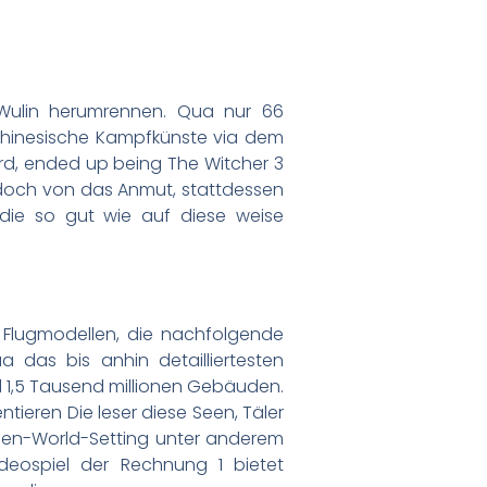
e Wulin herumrennen. Qua nur 66
e chinesische Kampfkünste via dem
 wird, ended up being The Witcher 3
l doch von das Anmut, stattdessen
t, die so gut wie auf diese weise
 Flugmodellen, die nachfolgende
a das bis anhin detailliertesten
d 1,5 Tausend millionen Gebäuden.
ieren Die leser diese Seen, Täler
Open-World-Setting unter anderem
ideospiel der Rechnung 1 bietet