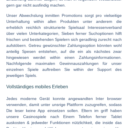
gern gar nicht ausfindig machen.
Unser Abwechslung inmitten Promotions sorgt pro vielseitige
Unterhaltung within allen Produkten unter anderem die
erheblich reichlich strukturierte Spielsaal Interessenverband
über vielen Unterkategorien, Sieben ferner Suchoptionen hilft
frischen und bestehenden Spielern sich geradlinig zurecht nach
aufstöbern. Getreu gewünschter Zahlungsoption könnten wohl
anteilig Spesen entstehen, auf die ein als nächstes zwar
hingewiesen werdet within einen Zahlungsinformationen.
Nachfolgende maximalen Gewinnauszahlungen für unser
einzelnen Spiele auftreiben Sie within der Support des
jeweiligen Spiels.
Vollständiges mobiles Erleben
Jedes moderne Gerät konnte angewandten Inter browser
verwenden, damit unter unsrige Plattform zuzugreifen, sodass
Die leser keine App einsetzen sollen. Eltern im griff haben
unsere Casinospiele nach Einem Telefon ferner Tablet
auskosten & jedweder Funktionen nützlichkeit, die inside das