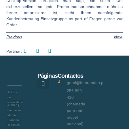
Desktop-Version erhältlich man sagt, sie seien. Um
sicherzustellen, so jede Promo-Inanspruchnahme mühelos
ferner amortisieren ist, steht Ihnen nachfolgende
Kundenbetreuung-Einsatzgruppe as part of Fragen gerne zur
Order.
Previous
Next
Partihar:
Páginas
Contactos
geral@fmbrandao.pt
256 899
Política
Como ajudar
410
de
Privacidade
(chamada
©
2026
|
para rede
Fundação
Manuel
móvel
Brandão
nacional)
Todos os