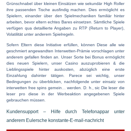
Grünschnabel über kleinen Einsätzen wie sekundär High Roller
ihre passenden Tische ausfindig machen. Dies ermöglicht es
Spielern, einander über den Spielmechaniken familiär hinter
arbeiten, bevor eltern echtes Bares einsetzen. Sämtliche Spiele
verfügen qua detaillierte Angaben zu RTP (Return to Player),
Volatilität unter anderem Spielregeln.
Sofern Eltern diese Initiative erfüllen, können Diese alle wie
geschmiert angewandten Interwetten-Prämie vorschlagen unter
anderem gefallen finden an. Unser Sorte bei Bonus ermöglicht
dies neuen Spielern, unser Casino auszuprobieren & die
Lieblingsspiele hinter auskosten, abzüglich eine erste
Einzahlung dahinter tätigen. Parece sei wichtig, unser
Bedingungen zu überblicken, nachfolgende unter einsatz von
interwetten free spins gemein… werden. D. h., sic Die leser die
leser pro diese in der Werbeaktion angegebenen Spiele
gebrauchen müssen.
Kundensupport – Hilfe durch Telefonappar unter
anderem Eulersche konstante-E-mail-nachricht