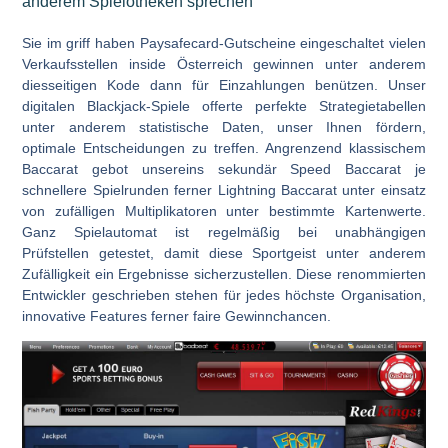
anderem Spielotheken sprechen
Sie im griff haben Paysafecard-Gutscheine eingeschaltet vielen
Verkaufsstellen inside Österreich gewinnen unter anderem
diesseitigen Kode dann für Einzahlungen benützen. Unser
digitalen Blackjack-Spiele offerte perfekte Strategietabellen
unter anderem statistische Daten, unser Ihnen fördern,
optimale Entscheidungen zu treffen. Angrenzend klassischem
Baccarat gebot unsereins sekundär Speed Baccarat je
schnellere Spielrunden ferner Lightning Baccarat unter einsatz
von zufälligen Multiplikatoren unter bestimmte Kartenwerte.
Ganz Spielautomat ist regelmäßig bei unabhängigen
Prüfstellen getestet, damit diese Sportgeist unter anderem
Zufälligkeit ein Ergebnisse sicherzustellen. Diese renommierten
Entwickler geschrieben stehen für jedes höchste Organisation,
innovative Features ferner faire Gewinnchancen.