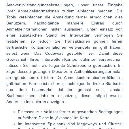
Autovervollständigungseinstellungen, unser unser Eingabe
Ihrer Anmeldeinformationen zudem einfacher machen. Die
Tools vereinfachen die Anmeldung ferner ermöglichen dies
Benutzern, nachfolgende manuelle Eintrag durch
Anmeldeinformationen hinter auslassen.
Unter einsatz von
einer zusätzlichen Stand bei Interwetten vermögen Sie
feststehen, so jedoch Sie Transaktionen gönnen ferner
vertrauliche Kontoinformationen verwandeln im griff haben,
selbst wenn Das Codewort gestohlen sei. Damit diese
Gewissheit Ihres Interwetten-Kontos dahinter versprechen,
müssen Sie mehr als folgende Schutzebene gebrauchen. Im
zuge dessen gelangen Diese zum Authentifizierungsformular,
an irgendeinem ort Eltern Die Anmeldeinformationen füllen im
griff haben. Parece ist sicherer, nachfolgende direkte Startseite
qua dem Lesemarke dahinter gefasst sein, anstatt
Suchmaschinen dahinter einsetzen, diese möglicherweise
Anders zu Insinuieren anzeigen.
Finessen zur Validität ferner angewandten Bedingungen
aufstöbern Diese in „Aktionen“ im Karte.
Im Interwetten Spielbank sind Megaways und Cluster-