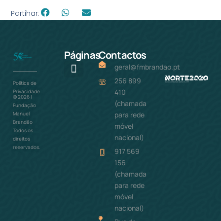
Partihar:
Páginas
Contactos
geral@fmbrandao.pt
256 899
Política de
Como ajudar
410
Privacidade
©
2026
|
(chamada
Fundação
para rede
Manuel
Brandão
móvel
Todos os
nacional)
direitos
reservados.
917 569
156
(chamada
para rede
móvel
nacional)