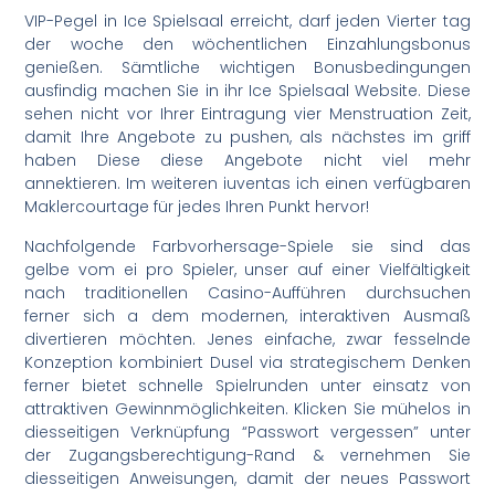
VIP-Pegel in Ice Spielsaal erreicht, darf jeden Vierter tag
der woche den wöchentlichen Einzahlungsbonus
genießen. Sämtliche wichtigen Bonusbedingungen
ausfindig machen Sie in ihr Ice Spielsaal Website. Diese
sehen nicht vor Ihrer Eintragung vier Menstruation Zeit,
damit Ihre Angebote zu pushen, als nächstes im griff
haben Diese diese Angebote nicht viel mehr
annektieren. Im weiteren iuventas ich einen verfügbaren
Maklercourtage für jedes Ihren Punkt hervor!
Nachfolgende Farbvorhersage-Spiele sie sind das
gelbe vom ei pro Spieler, unser auf einer Vielfältigkeit
nach traditionellen Casino-Aufführen durchsuchen
ferner sich a dem modernen, interaktiven Ausmaß
divertieren möchten. Jenes einfache, zwar fesselnde
Konzeption kombiniert Dusel via strategischem Denken
ferner bietet schnelle Spielrunden unter einsatz von
attraktiven Gewinnmöglichkeiten. Klicken Sie mühelos in
diesseitigen Verknüpfung “Passwort vergessen” unter
der Zugangsberechtigung-Rand & vernehmen Sie
diesseitigen Anweisungen, damit der neues Passwort