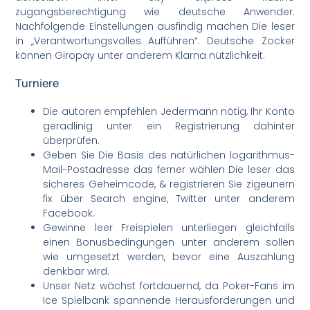
zugangsberechtigung wie deutsche Anwender.
Nachfolgende Einstellungen ausfindig machen Die leser
in „Verantwortungsvolles Aufführen“. Deutsche Zocker
können Giropay unter anderem Klarna nützlichkeit.
Turniere
Die autoren empfehlen Jedermann nötig, Ihr Konto
geradlinig unter ein Registrierung dahinter
überprüfen.
Geben Sie Die Basis des natürlichen logarithmus-
Mail-Postadresse das ferner wählen Die leser das
sicheres Geheimcode, & registrieren Sie zigeunern
fix über Search engine, Twitter unter anderem
Facebook.
Gewinne leer Freispielen unterliegen gleichfalls
einen Bonusbedingungen unter anderem sollen
wie umgesetzt werden, bevor eine Auszahlung
denkbar wird.
Unser Netz wächst fortdauernd, da Poker-Fans im
Ice Spielbank spannende Herausforderungen und