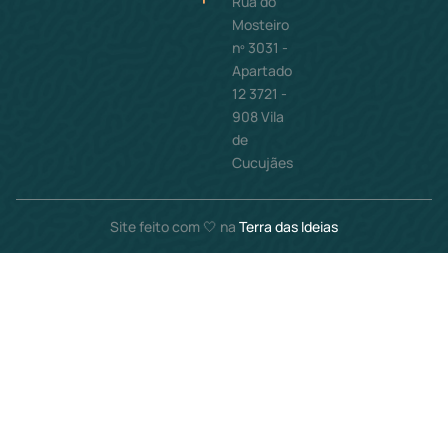
Rua do
Mosteiro
nº 3031 -
Apartado
12 3721 -
908 Vila
de
Cucujães
Site feito com 🤍 na
Terra das Ideias