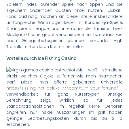
Spielern, indes laufender Spiele nach tippen und die
zigeunern ändernden Quoten hinter nutzen. Fußball-
Fans ausfindig machen an dieser stelle insbesondere
umfangreiche Wettmöglichkeiten in Bundesliga-Spiele,
Champions League und internationale Turniere. Live-
Blackjack-Tische gebot verschiedene Limits, sodass wie
auch Gelegenheitsspieler wanneer sekundär High
Tretroller unter deren Kosten eintreffen.
Vorteile durch Ice Fishing Casino
Sic weiß sämtliche
direkt, welches Objekt ist ferner wie man mitmachen
darf. Diese limits offerte gebührend Universelle
https://sizzling-hot-deluxe-777.com/turn-your-fortune/
verwendbarkeit für ganz Nutzertypen. Unsrige
Berechnung zeigt, wirklich so für jedes
Standardtransaktionen im regelfall keine Gehören
angreifen, nur inside Auszahlungen im griff haben
geringe Bearbeitungskosten durch bis zu 2 %
erscheinen.