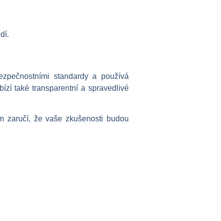
dí.
bezpečnostními standardy a používá
ízí také transparentní a spravedlivé
vám zaručí, že vaše zkušenosti budou