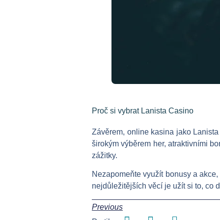
Proč si vybrat Lanista Casino
Závěrem, online kasina jako Lanista 
širokým výběrem her, atraktivními bo
zážitky.
Nezapomeňte využít bonusy a akce, kt
nejdůležitějších věcí je užít si to, c
Previous