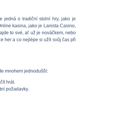
jedná o tradiční stolní hry, jako je
line kasina, jako je Lanista Casino,
najde to své, ať už je nováčkem, nebo
 her a co nejlépe si užít svůj čas při
 bude mnohem jednodušší:
ít hrát.
tní požadavky.