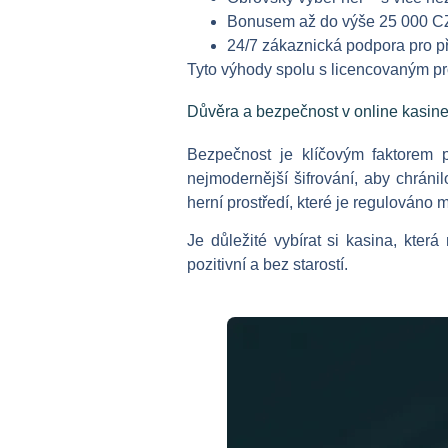
Bonusem až do výše 25 000 CZ
24/7 zákaznická podpora pro př
Tyto výhody spolu s licencovaným pr
Důvěra a bezpečnost v online kasin
Bezpečnost je klíčovým faktorem p
nejmodernější šifrování, aby chráni
herní prostředí, které je regulováno
Je důležité vybírat si kasina, kter
pozitivní a bez starostí.