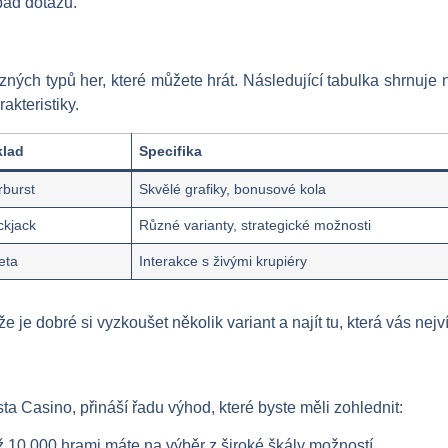
pad dotazů.
ných typů her, které můžete hrát. Následující tabulka shrnuje n
akteristiky.
klad
Specifika
rburst
Skvělé grafiky, bonusové kola
ckjack
Různé varianty, strategické možnosti
eta
Interakce s živými krupiéry
e je dobré si vyzkoušet několik variant a najít tu, která vás nejv
sta Casino, přináší řadu výhod, které byste měli zohlednit:
ž 10 000 hrami máte na výběr z široké škály možností.