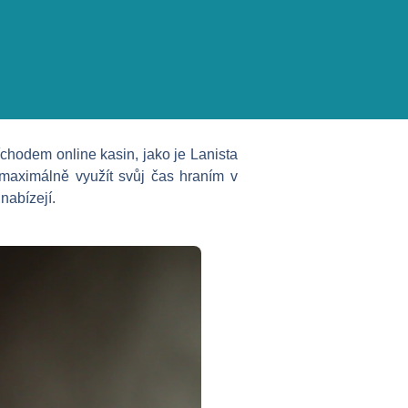
íchodem online kasin, jako je Lanista
maximálně využít svůj čas hraním v
 nabízejí.