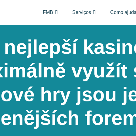
FMB
Serviços
Como ajuda
 nejlepší kasin
imálně využít 
ové hry jsou j
benějších fore