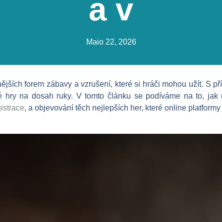
a v
Maio 22, 2026
ějších forem zábavy a vzrušení, které si hráči mohou užít. S př
é hry na dosah ruky. V tomto článku se podíváme na to, jak 
istrace
, a objevování těch nejlepších her, které online platformy