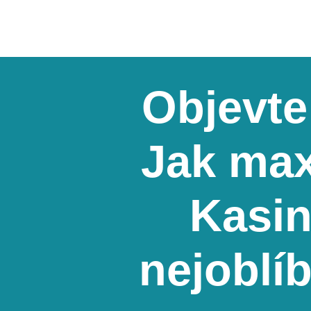
Objevte
Jak max
Kasin
nejoblí