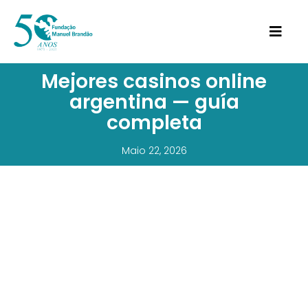
Mejores casinos online
argentina — guía
completa
Maio 22, 2026
mejores
casinos