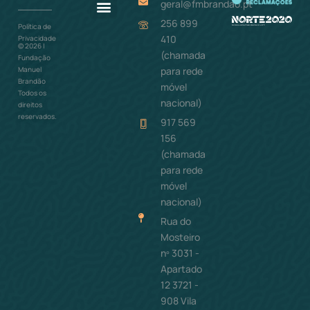
geral@fmbrandao.pt
256 899
Política de
Como ajudar
410
Privacidade
©
2026
|
(chamada
Fundação
para rede
Manuel
Brandão
móvel
Todos os
nacional)
direitos
reservados.
917 569
156
(chamada
para rede
móvel
nacional)
Rua do
Mosteiro
nº 3031 -
Apartado
12 3721 -
908 Vila