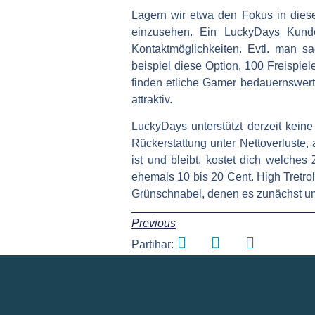
Lagern wir etwa den Fokus in diese
einzusehen. Ein LuckyDays Kunden
Kontaktmöglichkeiten. Evtl. man s
beispiel diese Option, 100 Freispiel
finden etliche Gamer bedauernswert
attraktiv.
LuckyDays unterstützt derzeit kein
Rückerstattung unter Nettoverluste, 
ist und bleibt, kostet dich welche
ehemals 10 bis 20 Cent. High Tretrol
Grünschnabel, denen es zunächst u
Previous
Partihar: