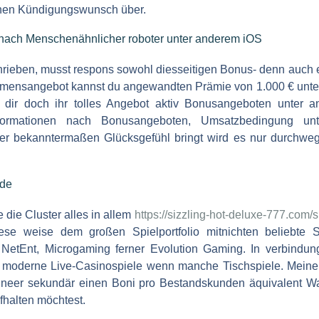
inen Kündigungswunsch über.
nach Menschenähnlicher roboter unter anderem iOS
chrieben, musst respons sowohl diesseitigen Bonus- denn auch
mmensangebot kannst du angewandten Prämie von 1.000 € unter
dir doch ihr tolles Angebot aktiv Bonusangeboten unter an
Informationen nach Bonusangeboten, Umsatzbedingung un
er bekanntermaßen Glücksgefühl bringt wird es nur durchweg
ode
 die Cluster alles in allem
https://sizzling-hot-deluxe-777.com/s
diese weise dem großen Spielportfolio mitnichten beliebte
s NetEnt, Microgaming ferner Evolution Gaming. In verbindu
 moderne Live-Casinospiele wenn manche Tischspiele. Meiner
er sekundär einen Boni pro Bestandskunden äquivalent W
fhalten möchtest.