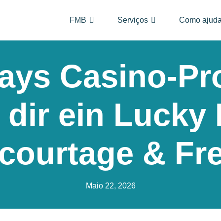
FMB
Serviços
Como ajuda
ays Casino-Pr
 dir ein Lucky
courtage & Fre
Maio 22, 2026