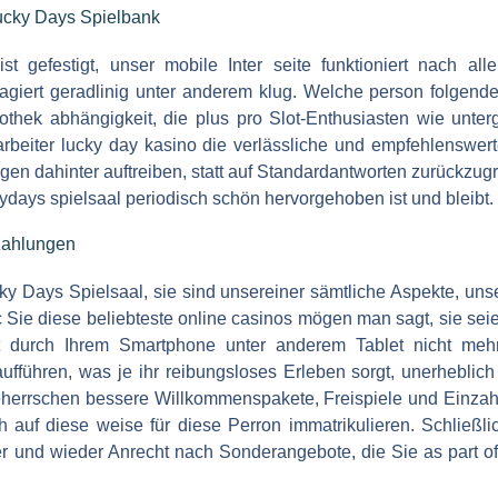
Lucky Days Spielbank
t gefestigt, unser mobile Inter seite funktioniert nach all
giert geradlinig unter anderem klug. Welche person folgend
othek abhängigkeit, die plus pro Slot-Enthusiasten wie unter
 mitarbeiter lucky day kasino die verlässliche und empfehlenswer
ngen dahinter auftreiben, statt auf Standardantworten zurückzugr
kydays spielsaal periodisch schön hervorgehoben ist und bleibt.
nzahlungen
cky Days Spielsaal, sie sind unsereiner sämtliche Aspekte, unse
sic Sie diese beliebteste online casinos mögen man sagt, sie s
t durch Ihrem Smartphone unter anderem Tablet nicht me
aufführen, was je ihr reibungsloses Erleben sorgt, unerheblic
eherrschen bessere Willkommenspakete, Freispiele und Einzahl
ch auf diese weise für diese Perron immatrikulieren. Schließ
r und wieder Anrecht nach Sonderangebote, die Sie as part of