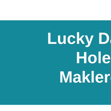
Lucky D
Hole
Makler