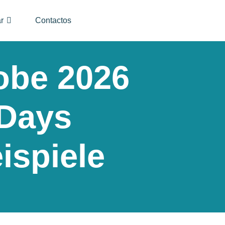
r
Contactos
obe 2026
 Days
ispiele