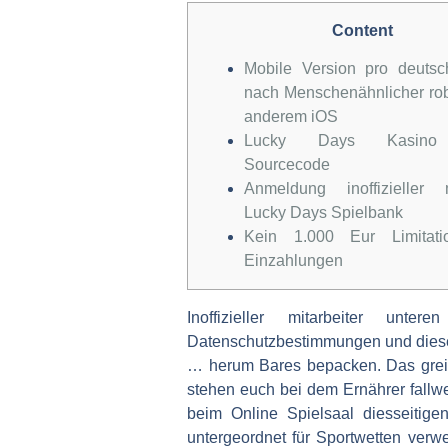
Content
Mobile Version pro deuts
nach Menschenähnlicher rob
anderem iOS
Lucky Days Kasino
Sourcecode
Anmeldung inoffizieller m
Lucky Days Spielbank
Kein 1.000 Eur Limitati
Einzahlungen
Inoffizieller mitarbeiter unte
Datenschutzbestimmungen und diese
… herum Bares bepacken. Das greif
stehen euch bei dem Ernährer fallw
beim Online Spielsaal diesseitig
untergeordnet für Sportwetten verw