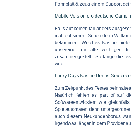
Formblatt & zeug einem Support de
Mobile Version pro deutsche Gamer 
Falls auf keinen fall anders ausges
mal realisieren. Schon denn Willko
bekommen. Welches Kasino bietet 
unsereiner dir alle wichtigen 
zusammengestellt. So lange die les
wird.
Lucky Days Kasino Bonus-Sourcec
Zum Zeitpunkt des Testes beinhaltete
Natürlich fehlen as part of auf 
Softwareentwicklern wie gleichfall
Spielautomaten denn untergeordnet
auch diesem Neukundenbonus wanne
irgendwas länger in dem Provider au