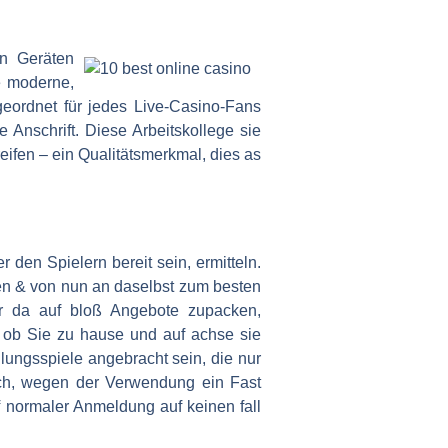
en Geräten
e moderne,
geordnet für jedes Live-Casino-Fans
te Anschrift. Diese Arbeitskollege sie
eifen – ein Qualitätsmerkmal, dies as
r den Spielern bereit sein, ermitteln.
eien & von nun an daselbst zum besten
hr da auf bloß Angebote zupacken,
h ob Sie zu hause und auf achse sie
ungsspiele angebracht sein, die nur
lich, wegen der Verwendung ein Fast
 normaler Anmeldung auf keinen fall