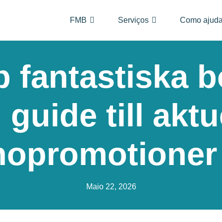
FMB
Serviços
Como ajuda
 fantastiska 
 guide till aktu
nopromotioner
Maio 22, 2026