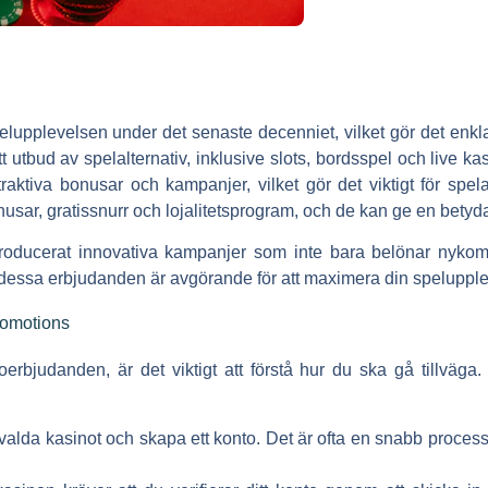
lupplevelsen under det senaste decenniet, vilket gör det enklar
tt utbud av spelalternativ, inklusive slots, bordsspel och live k
aktiva bonusar och kampanjer, vilket gör det viktigt för spela
sar, gratissnurr och lojalitetsprogram, och de kan ge en betydan
oducerat innovativa kampanjer som inte bara belönar nykoml
 dessa erbjudanden är avgörande för att maximera din spelupple
romotions
oerbjudanden, är det viktigt att förstå hur du ska gå tillväga. 
t valda kasinot och skapa ett konto. Det är ofta en snabb proce