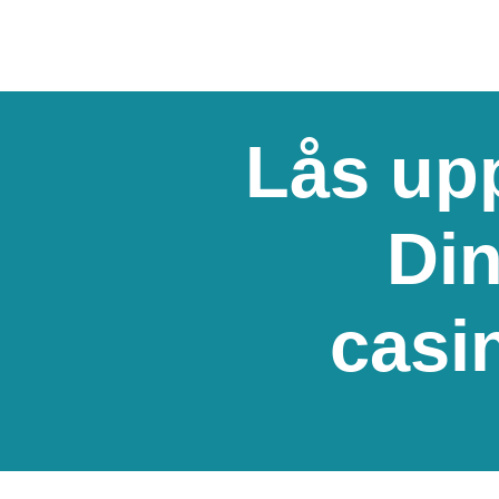
Lås upp
Din
casi