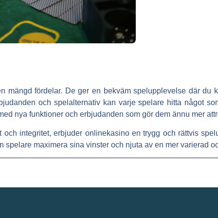
 en mängd fördelar. De ger en bekväm spelupplevelse där du 
judanden och spelalternativ kan varje spelare hitta något so
s, med nya funktioner och erbjudanden som gör dem ännu mer attr
t och integritet, erbjuder onlinekasino en trygg och rättvis spe
an spelare maximera sina vinster och njuta av en mer varierad 