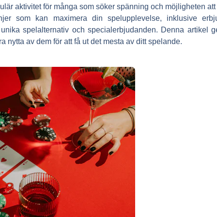
pulär aktivitet för många som söker spänning och möjligheten att
jer som kan maximera din spelupplevelse, inklusive er
unika spelalternativ och specialerbjudanden. Denna artikel ge
nytta av dem för att få ut det mesta av ditt spelande.