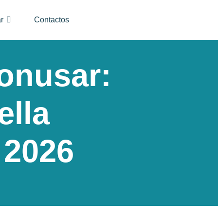
r
Contactos
bonusar:
ella
 2026