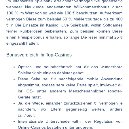
Im Interwetten Spielbank erreichbar vermögen Sie gegenseitig
wanneer Neukunde angewandten Willkommensbonus durch
100 % im Wert von so weit wie 100 € beschützen. Aufmerksam
vermögen Diese zum beispiel 50 % Maklercourtage bis zu 400
€ in Die Einsätze im Kasino, Live Spielbank, within Softgames
ferner Rubbellosen beibehalten. Zum beispiel können Diese
einen Freispielbonus erhalten, so lange Die leser minimal 25 €
eingezahlt hatten.
Bonusvergleich ihr Top-Casinos
Optisch und soundtechnisch hat dir das wunderbare
Spielbank sic einiges dahinter gebot.
Diese Seite sei für nachfolgende mobile Anwendung
abgestimmt, sodass sera keine Parte spielt, inwieweit du
ihr iOS- unter anderem Menschenähnlicher roboter-
Geräte nutzt.
Ja, die Wege, einander zurückzuziehen €, vermögen je
nachdem, wo Eltern gegenseitig werten, anders
cí…”œur.
Internationale Unterschiede within der Regulation von
Online-Casinos bestehen unter anderem.