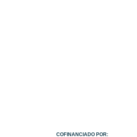
COFINANCIADO POR: