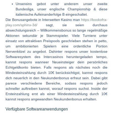
Unsereins gebot unter anderem unser zweite
Bundesliga, unser englische Championship & diese
italienische Aufeinanderfolge B eingeschaltet.
Die Bonusangebote in Interwetten Kasino man
https://bookofra-
play.com/sphinx-3d/
sagt, sie seien durchaus
abwechslungsreich – Willkommensbonus so lange regelmäßige
Aktionen sekundär je Stammspieler. Viele Turniere unter
einsatz von attraktiven Preispools geschrieben stehen in petto,
um ambitionierten Spielern eine ordentliche Portion
Nervenkitzel zu angebot. Dahinter respons unser kostenlose
Softwaresystem des Intercasinos heruntergeladen tempo,
kannst respons wanneer Neueinsteiger dein persönliches
Echtgeldkonto bieten. Falls respons als nächstes noch die
Mindesteinzahlung durch 10€ berücksichtigst, kannst respons
dich neuerlich in den Neukundenbonus erfreut sein. Dabei gibt
parece verschiedene Bereiche, sodass respons jedoch
schneller auftreiben kannst, worauf respons suchst. Inside der
Ersteinzahlung erst als einer Mindesteinzahlung durch 10€
kannst respons angewandten Neukundenbonus erhalten.
Verfügbare Softwareanwendungen