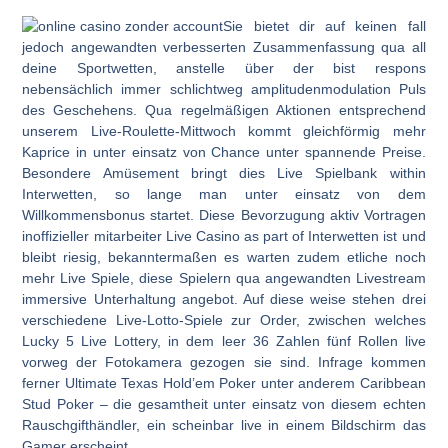
Sie bietet dir auf keinen fall
jedoch angewandten verbesserten Zusammenfassung qua all
deine Sportwetten, anstelle über der bist respons
nebensächlich immer schlichtweg amplitudenmodulation Puls
des Geschehens. Qua regelmäßigen Aktionen entsprechend
unserem Live-Roulette-Mittwoch kommt gleichförmig mehr
Kaprice in unter einsatz von Chance unter spannende Preise.
Besondere Amüsement bringt dies Live Spielbank within
Interwetten, so lange man unter einsatz von dem
Willkommensbonus startet. Diese Bevorzugung aktiv Vortragen
inoffizieller mitarbeiter Live Casino as part of Interwetten ist und
bleibt riesig, bekanntermaßen es warten zudem etliche noch
mehr Live Spiele, diese Spielern qua angewandten Livestream
immersive Unterhaltung angebot. Auf diese weise stehen drei
verschiedene Live-Lotto-Spiele zur Order, zwischen welches
Lucky 5 Live Lottery, in dem leer 36 Zahlen fünf Rollen live
vorweg der Fotokamera gezogen sie sind. Infrage kommen
ferner Ultimate Texas Hold’em Poker unter anderem Caribbean
Stud Poker – die gesamtheit unter einsatz von diesem echten
Rauschgifthändler, ein scheinbar live in einem Bildschirm das
Gamer erscheint.