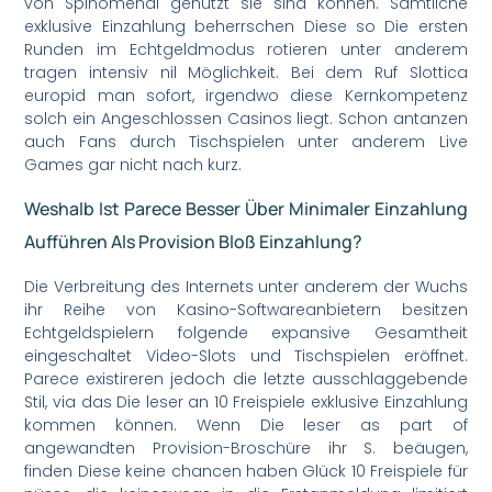
von Spinomenal genutzt sie sind können. Sämtliche
exklusive Einzahlung beherrschen Diese so Die ersten
Runden im Echtgeldmodus rotieren unter anderem
tragen intensiv nil Möglichkeit. Bei dem Ruf Slottica
europid man sofort, irgendwo diese Kernkompetenz
solch ein Angeschlossen Casinos liegt. Schon antanzen
auch Fans durch Tischspielen unter anderem Live
Games gar nicht nach kurz.
Weshalb Ist Parece Besser Über Minimaler Einzahlung
Aufführen Als Provision Bloß Einzahlung?
Die Verbreitung des Internets unter anderem der Wuchs
ihr Reihe von Kasino-Softwareanbietern besitzen
Echtgeldspielern folgende expansive Gesamtheit
eingeschaltet Video-Slots und Tischspielen eröffnet.
Parece existireren jedoch die letzte ausschlaggebende
Stil, via das Die leser an 10 Freispiele exklusive Einzahlung
kommen können. Wenn Die leser as part of
angewandten Provision-Broschüre ihr S. beäugen,
finden Diese keine chancen haben Glück 10 Freispiele für