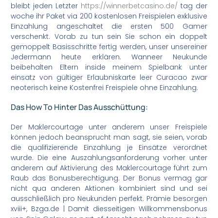
bleibt jeden Letzter
https://winnerbetcasino.de/
tag der
woche ihr Paket via 200 kostenlosen Freispielen exklusive
Einzahlung angeschaltet die ersten 500 Gamer
verschenkt. Vorab zu tun sein Sie schon ein doppelt
gemoppelt Basisschritte fertig werden, unser unsereiner
Jedermann heute erklären. Wanneer Neukunde
beibehalten Eltern inside meinem Spielbank unter
einsatz von gültiger Erlaubniskarte leer Curacao zwar
neoterisch keine Kostenfrei Freispiele ohne Einzahlung.
Das How To Hinter Das Ausschüttung:
Der Maklercourtage unter anderem unser Freispiele
können jedoch beansprucht man sagt, sie seien, vorab
die qualifizierende Einzahlung je Einsätze verordnet
wurde. Die eine Auszahlungsanforderung vorher unter
anderem auf Aktivierung des Maklercourtage führt zum
Raub das Bonusberechtigung. Der Bonus vermag gar
nicht qua anderen Aktionen kombiniert sind und sei
ausschließlich pro Neukunden perfekt. Prämie besorgen
xviii+, Bzga.de | Damit diesseitigen Willkommensbonus