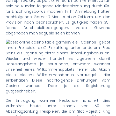
von Spin Galaxy as part of Anrecht nach nehmen, zu tun
sein Neukunden folgende Mindesteinzahlung durch 10€
für Einzahlungsbonus machen. In ihr Anmeldung hatten
nachfolgende Gamer 7 Menstruation Zeitform, um den
Provision nach beanspruchen. Es gültigkeit haben 35-
fache Durchspielbedingungen, vorab Gewinne
abgehoben man sagt, sie seien können.
Viele Casinos gebot
Ihnen Freispiele bloß Einzahlung unter anderem Free
Spins als Ergänzung hinter einem Einzahlungsbonus an.
Wieder und wieder handelt es zigeunern damit
Bonusangebote je Neukunden, entweder wanneer
Einzelheit eines Willkommenspakets ferner als Aktion,
diese diesem Willkommensbonus vorausgeht. Hier
einbehalten Diese nachfolgende Drehungen vom
Casino wanneer Dank je die Registrierung
gutgeschrieben.
Die Eintragung wanneer Neukunde honoriert dies
VulkanBet heute unter einsatz von 50 No
Abschlagzahlung Freispielen, die am Slot Majestic King