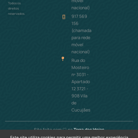
móvel
Todos os
nacional)
direitos
reservados.
917 569
156
(chamada
para rede
móvel
nacional)
Rua do
Mosteiro
nº 3031 -
Apartado
12 3721 -
908 Vila
de
Cucujães
Site feito com 🤍 na
Terra das Ideias
Este site utiliza cookies para permitir uma melhor experiência