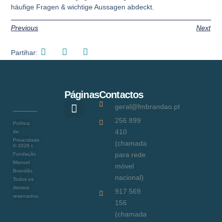
häufige Fragen & wichtige Aussagen abdeckt.
Previous
Next
Partihar:
Páginas
Contactos
geral@fmbrandao.pt
256 899
Política
Como ajudar
410
de
Privacidade
(chamada
©
2026
|
para rede
Fundação
Manuel
móvel
Brandão
nacional)
Todos os
direitos
917 569
reservados.
156
(chamada