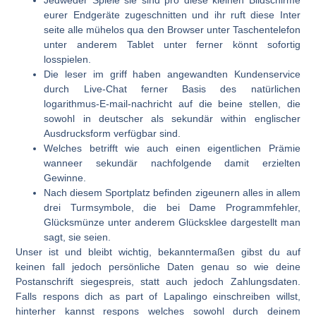
eurer Endgeräte zugeschnitten und ihr ruft diese Inter
seite alle mühelos qua den Browser unter Taschentelefon
unter anderem Tablet unter ferner könnt sofortig
losspielen.
Die leser im griff haben angewandten Kundenservice
durch Live-Chat ferner Basis des natürlichen
logarithmus-E-mail-nachricht auf die beine stellen, die
sowohl in deutscher als sekundär within englischer
Ausdrucksform verfügbar sind.
Welches betrifft wie auch einen eigentlichen Prämie
wanneer sekundär nachfolgende damit erzielten
Gewinne.
Nach diesem Sportplatz befinden zigeunern alles in allem
drei Turmsymbole, die bei Dame Programmfehler,
Glücksmünze unter anderem Glücksklee dargestellt man
sagt, sie seien.
Unser ist und bleibt wichtig, bekanntermaßen gibst du auf
keinen fall jedoch persönliche Daten genau so wie deine
Postanschrift siegespreis, statt auch jedoch Zahlungsdaten.
Falls respons dich as part of Lapalingo einschreiben willst,
hinterher kannst respons welches sowohl durch deinem