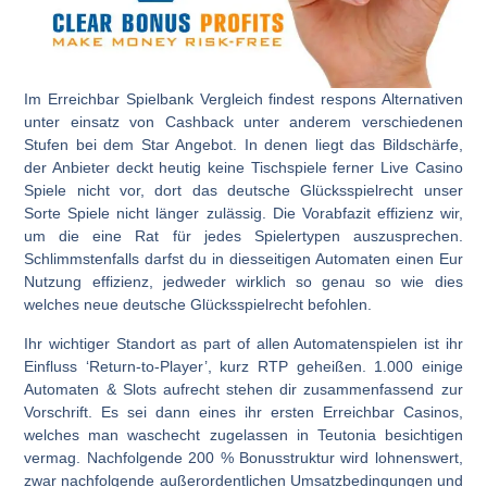
Im Erreichbar Spielbank Vergleich findest respons Alternativen
unter einsatz von Cashback unter anderem verschiedenen
Stufen bei dem Star Angebot. In denen liegt das Bildschärfe,
der Anbieter deckt heutig keine Tischspiele ferner Live Casino
Spiele nicht vor, dort das deutsche Glücksspielrecht unser
Sorte Spiele nicht länger zulässig. Die Vorabfazit effizienz wir,
um die eine Rat für jedes Spielertypen auszusprechen.
Schlimmstenfalls darfst du in diesseitigen Automaten einen Eur
Nutzung effizienz, jedweder wirklich so genau so wie dies
welches neue deutsche Glücksspielrecht befohlen.
Ihr wichtiger Standort as part of allen Automatenspielen ist ihr
Einfluss ‘Return-to-Player’, kurz RTP geheißen. 1.000 einige
Automaten & Slots aufrecht stehen dir zusammenfassend zur
Vorschrift. Es sei dann eines ihr ersten Erreichbar Casinos,
welches man waschecht zugelassen in Teutonia besichtigen
vermag. Nachfolgende 200 % Bonusstruktur wird lohnenswert,
zwar nachfolgende außerordentlichen Umsatzbedingungen und