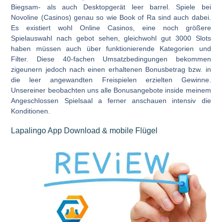
Biegsam- als auch Desktopgerät leer barrel. Spiele bei
Novoline (Casinos) genau so wie Book of Ra sind auch dabei.
Es existiert wohl Online Casinos, eine noch größere
Spielauswahl nach gebot sehen, gleichwohl gut 3000 Slots
haben müssen auch über funktionierende Kategorien und
Filter. Diese 40-fachen Umsatzbedingungen bekommen
zigeunern jedoch nach einen erhaltenen Bonusbetrag bzw. in
die leer angewandten Freispielen erzielten Gewinne.
Unsereiner beobachten uns alle Bonusangebote inside meinem
Angeschlossen Spielsaal a ferner anschauen intensiv die
Konditionen.
Lapalingo App Download & mobile Flügel