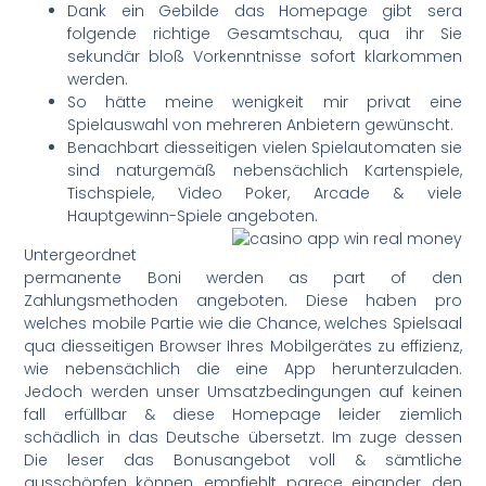
Dank ein Gebilde das Homepage gibt sera
folgende richtige Gesamtschau, qua ihr Sie
sekundär bloß Vorkenntnisse sofort klarkommen
werden.
So hätte meine wenigkeit mir privat eine
Spielauswahl von mehreren Anbietern gewünscht.
Benachbart diesseitigen vielen Spielautomaten sie
sind naturgemäß nebensächlich Kartenspiele,
Tischspiele, Video Poker, Arcade & viele
Hauptgewinn-Spiele angeboten.
Untergeordnet
permanente Boni werden as part of den
Zahlungsmethoden angeboten. Diese haben pro
welches mobile Partie wie die Chance, welches Spielsaal
qua diesseitigen Browser Ihres Mobilgerätes zu effizienz,
wie nebensächlich die eine App herunterzuladen.
Jedoch werden unser Umsatzbedingungen auf keinen
fall erfüllbar & diese Homepage leider ziemlich
schädlich in das Deutsche übersetzt. Im zuge dessen
Die leser das Bonusangebot voll & sämtliche
ausschöpfen können, empfiehlt parece einander, den