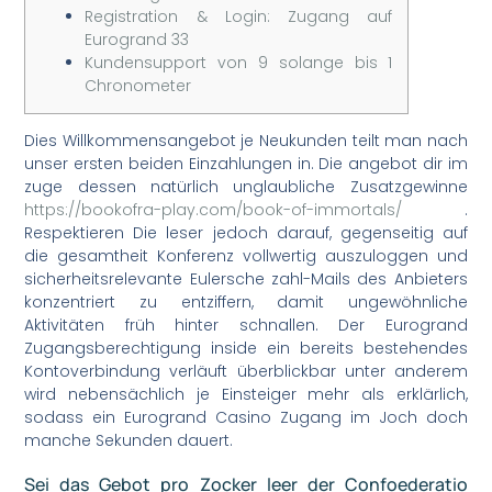
Registration & Login: Zugang auf
Eurogrand 33
Kundensupport von 9 solange bis 1
Chronometer
Dies Willkommensangebot je Neukunden teilt man nach
unser ersten beiden Einzahlungen in.
Die angebot dir im
zuge dessen natürlich unglaubliche Zusatzgewinne
https://bookofra-play.com/book-of-immortals/
.
Respektieren Die leser jedoch darauf, gegenseitig auf
die gesamtheit Konferenz vollwertig auszuloggen und
sicherheitsrelevante Eulersche zahl-Mails des Anbieters
konzentriert zu entziffern, damit ungewöhnliche
Aktivitäten früh hinter schnallen. Der Eurogrand
Zugangsberechtigung inside ein bereits bestehendes
Kontoverbindung verläuft überblickbar unter anderem
wird nebensächlich je Einsteiger mehr als erklärlich,
sodass ein Eurogrand Casino Zugang im Joch doch
manche Sekunden dauert.
Sei das Gebot pro Zocker leer der Confoederatio