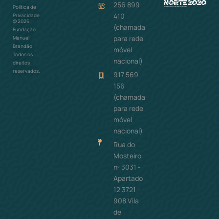
256 899
Política de
Como ajudar
410
Privacidade
©
2026
|
(chamada
Fundação
para rede
Manuel
Brandão
móvel
Todos os
nacional)
direitos
reservados.
917 569
156
(chamada
para rede
móvel
nacional)
Rua do
Mosteiro
nº 3031 -
Apartado
12 3721 -
908 Vila
de