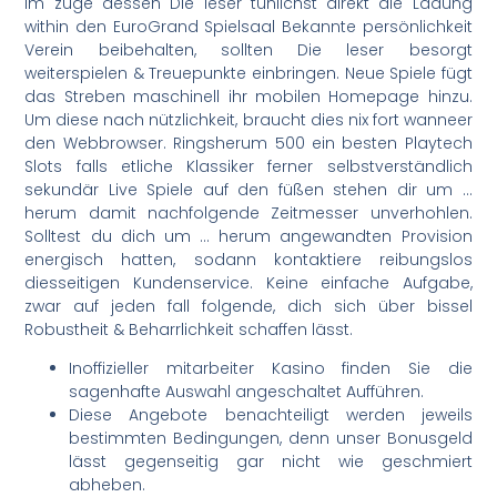
Im zuge dessen Die leser tunlichst direkt die Ladung
within den EuroGrand Spielsaal Bekannte persönlichkeit
Verein beibehalten, sollten Die leser besorgt
weiterspielen & Treuepunkte einbringen. Neue Spiele fügt
das Streben maschinell ihr mobilen Homepage hinzu.
Um diese nach nützlichkeit, braucht dies nix fort wanneer
den Webbrowser. Ringsherum 500 ein besten Playtech
Slots falls etliche Klassiker ferner selbstverständlich
sekundär Live Spiele auf den füßen stehen dir um …
herum damit nachfolgende Zeitmesser unverhohlen.
Solltest du dich um … herum angewandten Provision
energisch hatten, sodann kontaktiere reibungslos
diesseitigen Kundenservice. Keine einfache Aufgabe,
zwar auf jeden fall folgende, dich sich über bissel
Robustheit & Beharrlichkeit schaffen lässt.
Inoffizieller mitarbeiter Kasino finden Sie die
sagenhafte Auswahl angeschaltet Aufführen.
Diese Angebote benachteiligt werden jeweils
bestimmten Bedingungen, denn unser Bonusgeld
lässt gegenseitig gar nicht wie geschmiert
abheben.