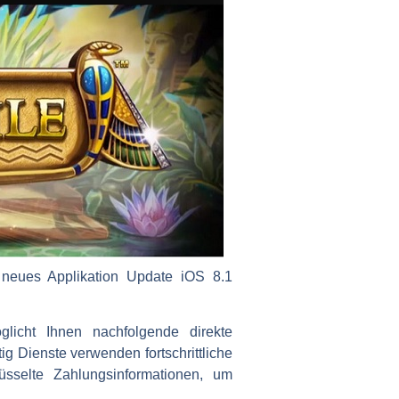
r neues Applikation Update iOS 8.1
licht Ihnen nachfolgende direkte
 Dienste verwenden fortschrittliche
lüsselte Zahlungsinformationen, um