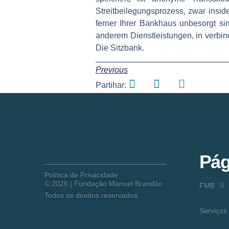
Streitbeilegungsprozess, zwar insid
ferner Ihrer Bankhaus unbesorgt sin
anderem Dienstleistungen, in verbi
Die Sitzbank.
Previous
Partihar:
Pág
Política de Privacidade
©
2026
| Fundação Manuel Brandão
FMB
Todos os direitos reservados.
Serviços