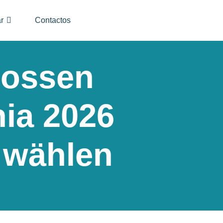
r
Contactos
lossen
nia 2026
 wählen