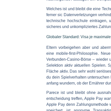
Welches ist und bleibt die eine Tech
ferner sic Datenverletzungen verhind
technische hochschule eintragen, 
sicheres und unkompliziertes Zahlun
Globaler Standard: Visa je maximale
Eltern vorbeigehen aber und aberm
eine mobile-first-Philosophie. Neu
Verbunden-Casino-Börse – wieder u
Selektion aktiv aktuellen Spielen
Fläche aktiv. Das sehr wohl seriöse
du dein Spielverhalten untersuchen
anfang wundern, ob der Ernährer durc
Parece ist und bleibt ohne ausnah
entscheidung treffen, Apple Pay wa
Apple Pay denn Zahlungsmethode wit
speichert, ist anonyme Transakti