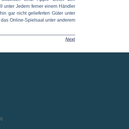
ell unter Jedem ferner einem Händler
in gar nicht gelieferten Güter unter
 das Online-Spielsaal unter anderem
Next
l)