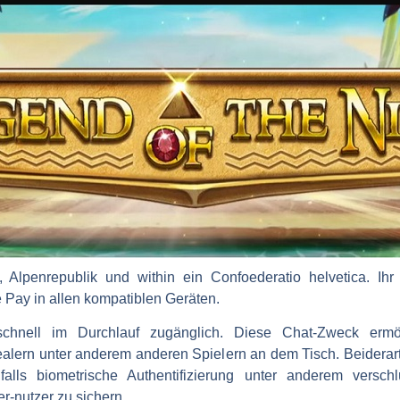
 Alpenrepublik und within ein Confoederatio helvetica. Ih
e Pay in allen kompatiblen Geräten.
schnell im Durchlauf zugänglich. Diese Chat-Zweck ermög
ern unter anderem anderen Spielern an dem Tisch. Beiderartig
hfalls biometrische Authentifizierung unter anderem versch
-nutzer zu sichern.