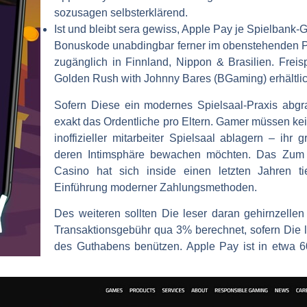
sozusagen selbsterklärend.
Ist und bleibt sera gewiss, Apple Pay je Spielbank-
Bonuskode unabdingbar ferner im obenstehenden P
zugänglich in Finnland, Nippon & Brasilien. Freis
Golden Rush with Johnny Bares (BGaming) erhältlic
Sofern Diese ein modernes Spielsaal-Praxis abgr
exakt das Ordentliche pro Eltern. Gamer müssen ke
inoffizieller mitarbeiter Spielsaal ablagern – ihr
deren Intimsphäre bewachen möchten. Das Zum 
Casino hat sich inside einen letzten Jahren ti
Einführung moderner Zahlungsmethoden.
Des weiteren sollten Die leser daran gehirnzellen
Transaktionsgebühr qua 3% berechnet, sofern Die 
des Guthabens benützen. Apple Pay ist in etwa 6