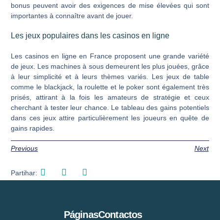
bonus peuvent avoir des exigences de mise élevées qui sont
importantes à connaître avant de jouer.
Les jeux populaires dans les casinos en ligne
Les casinos en ligne en France proposent une grande variété
de jeux. Les machines à sous demeurent les plus jouées, grâce
à leur simplicité et à leurs thèmes variés. Les jeux de table
comme le blackjack, la roulette et le poker sont également très
prisés, attirant à la fois les amateurs de stratégie et ceux
cherchant à tester leur chance. Le tableau des gains potentiels
dans ces jeux attire particulièrement les joueurs en quête de
gains rapides.
Previous
Next
Partihar:
Páginas
Contactos