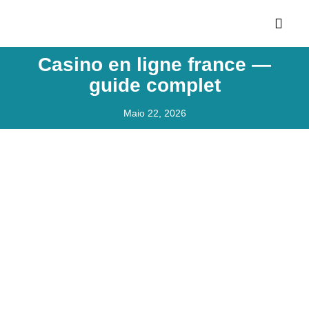
Casino en ligne france —
guide complet
Maio 22, 2026
Casino en
ligne
France :