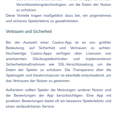
Verschlüsselungstechnologien, um die Daten der Nutzer
zu schützen.
Diese Vorteile tragen maßgeblich dazu bei, ein angenehmes
und sicheres Spielerlebnis zu gewährleisten.
Vertrauen und Sicherheit
Bei der Auswahl einer Casino-App ist es von größter
Bedeutung, auf Sicherheit und Vertrauen zu achten.
Hochwertige Casino-Apps verfügen über Lizenzen von
anerkannten Glücksspielbehörden und implementieren
Sicherheitsmaßnahmen wie SSL-Verschlüsselung, um die
Daten der Spieler zu schützen. Die Transparenz über die
Spielregeln und Gewinnchancen ist ebenfalls entscheidend, um
das Vertrauen der Nutzer zu gewinnen.
Außerdem sollten Spieler die Meinungen anderer Nutzer und
die Bewertungen der App berücksichtigen. Eine App mit
positiven Bewertungen bietet oft ein besseres Spielerlebnis und
einen verlässlicheren Service.