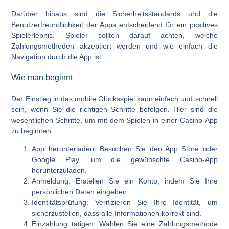
Darüber hinaus sind die Sicherheitsstandards und die
Benutzerfreundlichkeit der Apps entscheidend für ein positives
Spielerlebnis. Spieler sollten darauf achten, welche
Zahlungsmethoden akzeptiert werden und wie einfach die
Navigation durch die App ist.
Wie man beginnt
Der Einstieg in das mobile Glücksspiel kann einfach und schnell
sein, wenn Sie die richtigen Schritte befolgen. Hier sind die
wesentlichen Schritte, um mit dem Spielen in einer Casino-App
zu beginnen:
App herunterladen:
Besuchen Sie den App Store oder
Google Play, um die gewünschte Casino-App
herunterzuladen.
Anmeldung:
Erstellen Sie ein Konto, indem Sie Ihre
persönlichen Daten eingeben.
Identitätsprüfung:
Verifizieren Sie Ihre Identität, um
sicherzustellen, dass alle Informationen korrekt sind.
Einzahlung tätigen:
Wählen Sie eine Zahlungsmethode