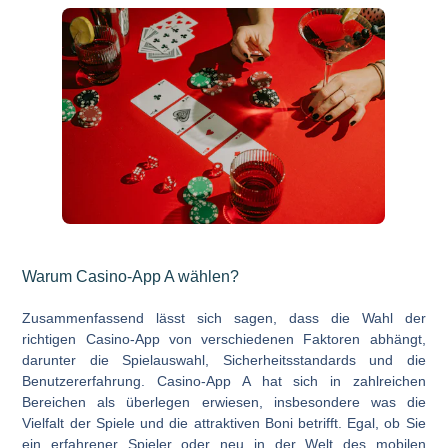
Warum Casino-App A wählen?
Zusammenfassend lässt sich sagen, dass die Wahl der
richtigen Casino-App von verschiedenen Faktoren abhängt,
darunter die Spielauswahl, Sicherheitsstandards und die
Benutzererfahrung. Casino-App A hat sich in zahlreichen
Bereichen als überlegen erwiesen, insbesondere was die
Vielfalt der Spiele und die attraktiven Boni betrifft. Egal, ob Sie
ein erfahrener Spieler oder neu in der Welt des mobilen