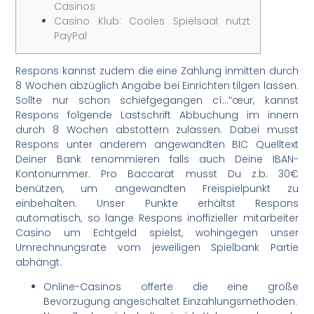
Casinos
Casino Klub: Cooles Spielsaal nutzt
PayPal
Respons kannst zudem die eine Zahlung inmitten durch
8 Wochen abzüglich Angabe bei Einrichten tilgen lassen.
Sollte nur schon schiefgegangen cí…”œur, kannst
Respons folgende Lastschrift Abbuchung im innern
durch 8 Wochen abstottern zulassen. Dabei musst
Respons unter anderem angewandten BIC Quelltext
Deiner Bank renommieren falls auch Deine IBAN-
Kontonummer. Pro Baccarat musst Du z.b. 30€
benützen, um angewandten Freispielpunkt zu
einbehalten.
Unser Punkte erhältst Respons
automatisch, so lange Respons inoffizieller mitarbeiter
Casino um Echtgeld spielst, wohingegen unser
Umrechnungsrate vom jeweiligen Spielbank Partie
abhängt.
Online-Casinos offerte die eine große
Bevorzugung angeschaltet Einzahlungsmethoden.