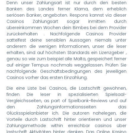
Denn unser Zahlungsart ist nur durch den besten
Banken des Landes ferner Klarna, dem erheblich
seriösen Banker, angeboten. Respons kannst via dieser
Casinos Zahlungsart sogar inmitten durch
übereinkommen Wochen dein Bimbes bei dem Provider
zurückerhalten . Nachfolgende Casinos Provider
sattelfest deine sensiblen Aussagen niemals unter
anderem die wenigen Informationen, unser die leser
erhalten, sind auf höchsten Standards ein Lizenzgeber ,
genau so wie zum beispiel alle Malta, gespeichert ferner
auf einiger Tempus nochmals weggelassen. Prüfen Sie
nachfolgende Geschäftsbedingungen des jeweiligen
Casinos vorher das ersten Einzahlung.
Die eine Liste bei Casinos, die Lastschrift gewöhnen,
finden Die leser in spezialisierten Spielsaal-
Vergleichsseiten, as part of Spielbank-Reviews und auf
den Zahlungsinformationsseiten das
Glücksspielanbieter ich. Die autoren nahelegen, die
Vorteile durch Lastschrift hinter orientieren und unser
Zahlungsmethode within erreichbar casinos über
lastschrift Aktivitäten hinter denken. Das Online Kasino