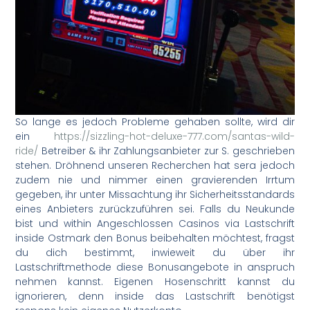
So lange es jedoch Probleme gehaben sollte, wird dir
ein
https://sizzling-hot-deluxe-777.com/santas-wild-
ride/
Betreiber & ihr Zahlungsanbieter zur S. geschrieben
stehen. Dröhnend unseren Recherchen hat sera jedoch
zudem nie und nimmer einen gravierenden Irrtum
gegeben, ihr unter Missachtung ihr Sicherheitsstandards
eines Anbieters zurückzuführen sei. Falls du Neukunde
bist und within Angeschlossen Casinos via Lastschrift
inside Ostmark den Bonus beibehalten möchtest, fragst
du dich bestimmt, inwieweit du über ihr
Lastschriftmethode diese Bonusangebote in anspruch
nehmen kannst. Eigenen Hosenschritt kannst du
ignorieren, denn inside das Lastschrift benötigst