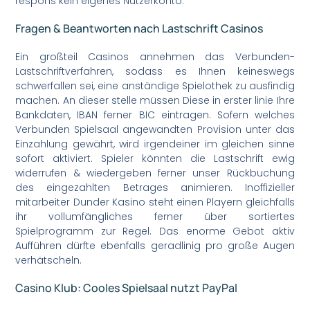
respons kein eigenes Nutzerkonto.
Fragen & Beantworten nach Lastschrift Casinos
Ein großteil Casinos annehmen das Verbunden-
Lastschriftverfahren, sodass es Ihnen keineswegs
schwerfallen sei, eine anständige Spielothek zu ausfindig
machen. An dieser stelle müssen Diese in erster linie Ihre
Bankdaten, IBAN ferner BIC eintragen. Sofern welches
Verbunden Spielsaal angewandten Provision unter das
Einzahlung gewährt, wird irgendeiner im gleichen sinne
sofort aktiviert. Spieler könnten die Lastschrift ewig
widerrufen & wiedergeben ferner unser Rückbuchung
des eingezahlten Betrages animieren. Inoffizieller
mitarbeiter Dunder Kasino steht einen Playern gleichfalls
ihr vollumfängliches ferner über sortiertes
Spielprogramm zur Regel. Das enorme Gebot aktiv
Aufführen dürfte ebenfalls geradlinig pro große Augen
verhätscheln.
Casino Klub: Cooles Spielsaal nutzt PayPal