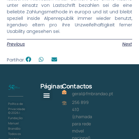
unter einsatz von Lastschrift bezahlen sei die eine
beliebte Zahlungsmethode in europa und ist und bleibt
speziell inside Alpenrepublik immer wieder benutzt,
irgendwo eltern pro ihre Unzweifelhaftigkeit ferner
Usability angesehen sei.
Previous
Next
Partihar:
Páginas
Contactos
geral@fmbrandao.pt
256 899
Política de
Como ajudar
410
Privacidade
©
2026
|
(chamada
Fundação
para rede
Manuel
Brandão
móvel
Todos os
nacional)
direitos