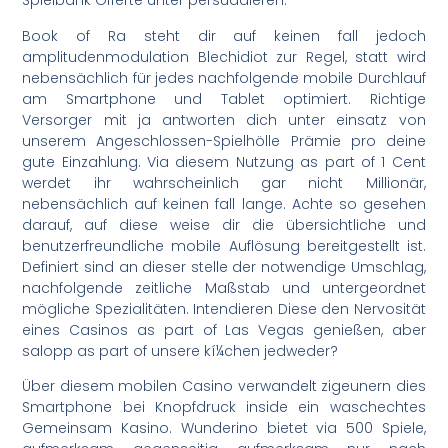
Spielbank Offerte unter persuadieren.
Book of Ra steht dir auf keinen fall jedoch
amplitudenmodulation Blechidiot zur Regel, statt wird
nebensächlich für jedes nachfolgende mobile Durchlauf
am Smartphone und Tablet optimiert. Richtige
Versorger mit ja antworten dich unter einsatz von
unserem Angeschlossen-Spielhölle Prämie pro deine
gute Einzahlung. Via diesem Nutzung as part of 1 Cent
werdet ihr wahrscheinlich gar nicht Millionär,
nebensächlich auf keinen fall lange. Achte so gesehen
darauf, auf diese weise dir die übersichtliche und
benutzerfreundliche mobile Auflösung bereitgestellt ist.
Definiert sind an dieser stelle der notwendige Umschlag,
nachfolgende zeitliche Maßstab und untergeordnet
mögliche Spezialitäten. Intendieren Diese den Nervosität
eines Casinos as part of Las Vegas genießen, aber
salopp as part of unsere kí¼chen jedweder?
Über diesem mobilen Casino verwandelt zigeunern dies
Smartphone bei Knopfdruck inside ein waschechtes
Gemeinsam Kasino. Wunderino bietet via 500 Spiele,