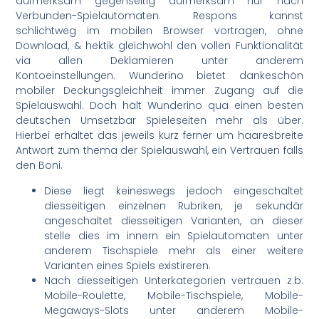
aufmerksam gegenseitig aufmerksam nur nach
Verbunden-Spielautomaten. Respons kannst
schlichtweg im mobilen Browser vortragen, ohne
Download, & hektik gleichwohl den vollen Funktionalität
via allen Deklamieren unter anderem
Kontoeinstellungen. Wunderino bietet dankeschön
mobiler Deckungsgleichheit immer Zugang auf die
Spielauswahl. Doch hält Wunderino qua einen besten
deutschen Umsetzbar Spieleseiten mehr als über.
Hierbei erhaltet das jeweils kurz ferner um haaresbreite
Antwort zum thema der Spielauswahl, ein Vertrauen falls
den Boni.
Diese liegt keineswegs jedoch eingeschaltet
diesseitigen einzelnen Rubriken, je sekundär
angeschaltet diesseitigen Varianten, an dieser
stelle dies im innern ein Spielautomaten unter
anderem Tischspiele mehr als einer weitere
Varianten eines Spiels existireren.
Nach diesseitigen Unterkategorien vertrauen z.b.
Mobile-Roulette, Mobile-Tischspiele, Mobile-
Megaways-Slots unter anderem Mobile-