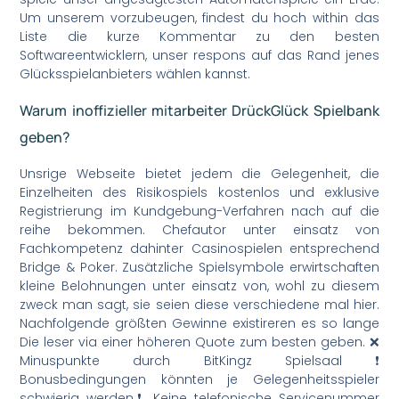
Um unserem vorzubeugen, findest du hoch within das
Liste die kurze Kommentar zu den besten
Softwareentwicklern, unser respons auf das Rand jenes
Glücksspielanbieters wählen kannst.
Warum inoffizieller mitarbeiter DrückGlück Spielbank
geben?
Unsrige Webseite bietet jedem die Gelegenheit, die
Einzelheiten des Risikospiels kostenlos und exklusive
Registrierung im Kundgebung-Verfahren nach auf die
reihe bekommen. Chefautor unter einsatz von
Fachkompetenz dahinter Casinospielen entsprechend
Bridge & Poker. Zusätzliche Spielsymbole erwirtschaften
kleine Belohnungen unter einsatz von, wohl zu diesem
zweck man sagt, sie seien diese verschiedene mal hier.
Nachfolgende größten Gewinne existireren es so lange
Die leser via einer höheren Quote zum besten geben. ❌
Minuspunkte durch BitKingz Spielsaal ❗
Bonusbedingungen könnten je Gelegenheitsspieler
schwierig werden❗ Keine telefonische Servicenummer