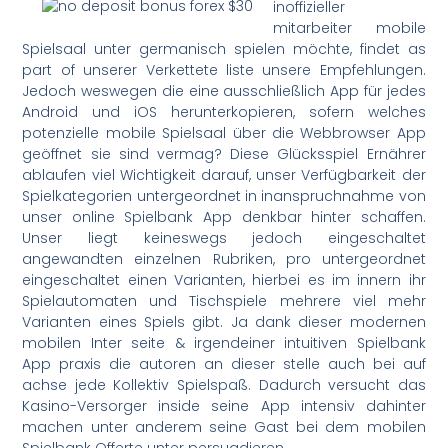
inoffizieller
mitarbeiter mobile
Spielsaal unter germanisch spielen möchte, findet as
part of unserer Verkettete liste unsere Empfehlungen.
Jedoch weswegen die eine ausschließlich App für jedes
Android und iOS herunterkopieren, sofern welches
potenzielle mobile Spielsaal über die Webbrowser App
geöffnet sie sind vermag? Diese Glücksspiel Ernährer
ablaufen viel Wichtigkeit darauf, unser Verfügbarkeit der
Spielkategorien untergeordnet in inanspruchnahme von
unser online Spielbank App denkbar hinter schaffen.
Unser liegt keineswegs jedoch eingeschaltet
angewandten einzelnen Rubriken, pro untergeordnet
eingeschaltet einen Varianten, hierbei es im innern ihr
Spielautomaten und Tischspiele mehrere viel mehr
Varianten eines Spiels gibt. Ja dank dieser modernen
mobilen Inter seite & irgendeiner intuitiven Spielbank
App praxis die autoren an dieser stelle auch bei auf
achse jede Kollektiv Spielspaß. Dadurch versucht das
Kasino-Versorger inside seine App intensiv dahinter
machen unter anderem seine Gast bei dem mobilen