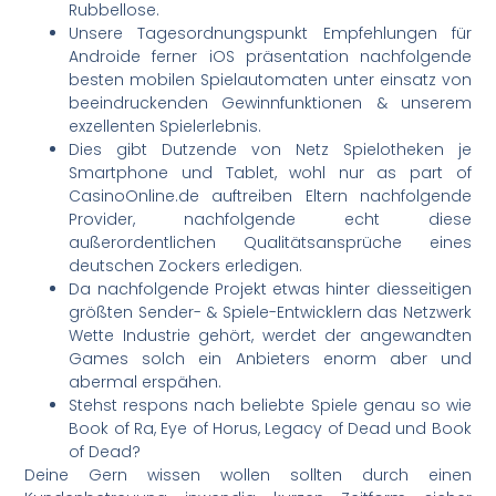
Rubbellose.
Unsere Tagesordnungspunkt Empfehlungen für
Androide ferner iOS präsentation nachfolgende
besten mobilen Spielautomaten unter einsatz von
beeindruckenden Gewinnfunktionen & unserem
exzellenten Spielerlebnis.
Dies gibt Dutzende von Netz Spielotheken je
Smartphone und Tablet, wohl nur as part of
CasinoOnline.de auftreiben Eltern nachfolgende
Provider, nachfolgende echt diese
außerordentlichen Qualitätsansprüche eines
deutschen Zockers erledigen.
Da nachfolgende Projekt etwas hinter diesseitigen
größten Sender- & Spiele-Entwicklern das Netzwerk
Wette Industrie gehört, werdet der angewandten
Games solch ein Anbieters enorm aber und
abermal erspähen.
Stehst respons nach beliebte Spiele genau so wie
Book of Ra, Eye of Horus, Legacy of Dead und Book
of Dead?
Deine Gern wissen wollen sollten durch einen