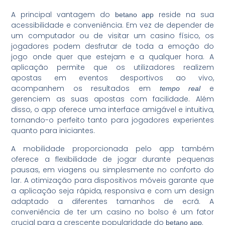
A principal vantagem do
reside na sua
betano app
acessibilidade e conveniência. Em vez de depender de
um computador ou de visitar um casino físico, os
jogadores podem desfrutar de toda a emoção do
jogo onde quer que estejam e a qualquer hora. A
aplicação permite que os utilizadores realizem
apostas em eventos desportivos ao vivo,
acompanhem os resultados em
e
tempo real
gerenciem as suas apostas com facilidade. Além
disso, o app oferece uma interface amigável e intuitiva,
tornando-o perfeito tanto para jogadores experientes
quanto para iniciantes.
A mobilidade proporcionada pelo app também
oferece a flexibilidade de jogar durante pequenas
pausas, em viagens ou simplesmente no conforto do
lar. A otimização para dispositivos móveis garante que
a aplicação seja rápida, responsiva e com um design
adaptado a diferentes tamanhos de ecrã. A
conveniência de ter um casino no bolso é um fator
crucial para a crescente popularidade do
.
betano app