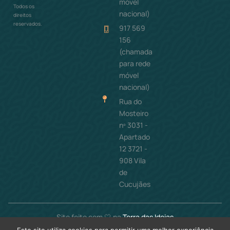
móvel
Todos os
nacional)
direitos
reservados.
917 569
156
(chamada
para rede
móvel
nacional)
Rua do
Mosteiro
nº 3031 -
Apartado
12 3721 -
908 Vila
de
Cucujães
Site feito com 🤍 na
Terra das Ideias