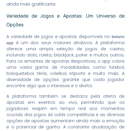
ainda mais gratificante.
Variedade de Jogos e Apostas: Um Universo de
Opções
A variedade de jogos e apostas disponíveis no
betano
é um dos seus maiores atrativos. A plataforma
app
oferece uma ampla seleção de jogos de casino,
incluindo slots, roleta, blackjack, poker e muitos outros.
Para os amantes de apostas desportivas, o app cobre
uma vasta gama de modalidades, como futebol,
basquetebol, ténis, voleibol, eSports e muito mais. A
diversidade de opções garante que cada jogador
encontre algo que o interesse e o divirta.
A plataforma também se destaca pela oferta de
apostas em eventos ao vivo, permitindo que os
jogadores reajam em tempo real aos momentos
cruciais dos jogos. As odds competitivas e as diversas
opções de apostas aumentam ainda mais a emoção
e o potencial de ganho. A constante atualização de