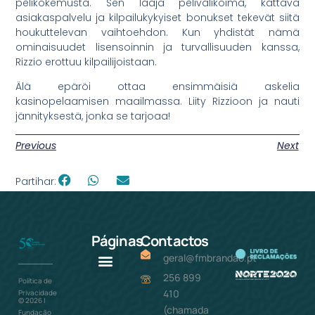
pelikokemusta. Sen laaja pelivalikoima, kattava
asiakaspalvelu ja kilpailukykyiset bonukset tekevät siitä
houkuttelevan vaihtoehdon. Kun yhdistät nämä
ominaisuudet lisensoinnin ja turvallisuuden kanssa,
Rizzio erottuu kilpailijoistaan.
Älä epäröi ottaa ensimmäisiä askelia
kasinopelaamisen maailmassa. Liity Rizzioon ja nauti
jännityksestä, jonka se tarjoaa!
Previous
Next
Partihar:
Páginas
Contactos
geral@fmbrandao.pt
256 899
Política de
Como ajudar
410
Privacidade
©
2026
|
(chamada
Fundação