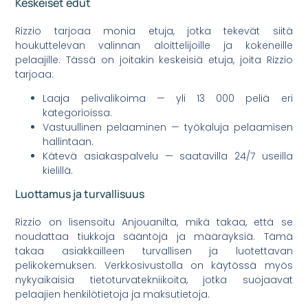
Keskeiset edut
Rizzio tarjoaa monia etuja, jotka tekevät siitä
houkuttelevan valinnan aloittelijoille ja kokeneille
pelaajille. Tässä on joitakin keskeisiä etuja, joita Rizzio
tarjoaa:
Laaja pelivalikoima — yli 13 000 peliä eri
kategorioissa.
Vastuullinen pelaaminen — työkaluja pelaamisen
hallintaan.
Kätevä asiakaspalvelu — saatavilla 24/7 useilla
kielillä.
Luottamus ja turvallisuus
Rizzio on lisensoitu Anjouanilta, mikä takaa, että se
noudattaa tiukkoja sääntöjä ja määräyksiä. Tämä
takaa asiakkailleen turvallisen ja luotettavan
pelikokemuksen. Verkkosivustolla on käytössä myös
nykyaikaisia tietoturvatekniikoita, jotka suojaavat
pelaajien henkilötietoja ja maksutietoja.