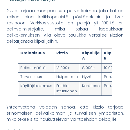
Rizzio tarjoaa monipuolisen pelivalikoiman, joka kattaa
kaiken aina kolikkopeleistä pöytäpeleihin ja live-
kasinoon. Verkkosivustolla on pelejä yli 100:ltä eri
pelinvalmistajalta, mikä takaa laadukkaan
pelikokemuksen. Alla oleva taulukko vertailee Rizzion
pelitarjontaa kilpailijoihin.
Ominaisuus
Rizzio
Kilpailija
Kilpailija
A
B
Pelien määrä
13 000+
8 000+
10 000+
Turvallisuus
Huipputaso
Hyvä
Perustaso
Käyttäjäkokemus
Erittäin
Keskitaso
Perustaso
intuitiivinen
Yhteenvetona voidaan sanoa, että Rizzio tarjoaa
erinomaisen pelivalikoiman ja turvallisen ympäristön,
mikä tekee siitä houkuttelevan vaihtoehdon pelaajille.