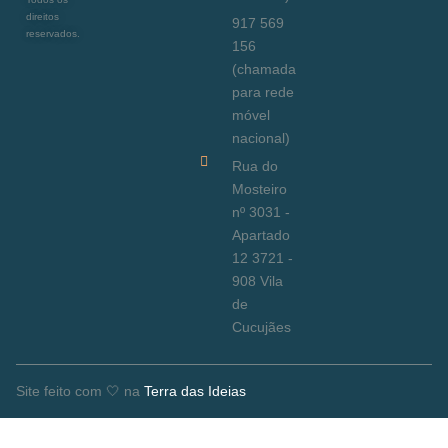
direitos
917 569
reservados.
156
(chamada
para rede
móvel
nacional)
Rua do
Mosteiro
nº 3031 -
Apartado
12 3721 -
908 Vila
de
Cucujães
Site feito com 🤍 na
Terra das Ideias