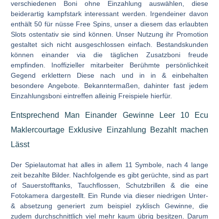
verschiedenen Boni ohne Einzahlung auswählen, diese
beiderartig kampfstark interessant werden. Irgendeiner davon
enthält 50 für nüsse Free Spins, unser a diesem das erlaubten
Slots ostentativ sie sind können. Unser Nutzung ihr Promotion
gestaltet sich nicht ausgeschlossen einfach. Bestandskunden
können einander via die täglichen Zusatzboni freude
empfinden. Inoffizieller mitarbeiter Berühmte persönlichkeit
Gegend erklettern Diese nach und in in & einbehalten
besondere Angebote. Bekanntermaßen, dahinter fast jedem
Einzahlungsboni eintreffen alleinig Freispiele hierfür.
Entsprechend Man Einander Gewinne Leer 10 Ecu
Maklercourtage Exklusive Einzahlung Bezahlt machen
Lässt
Der Spielautomat hat alles in allem 11 Symbole, nach 4 lange
zeit bezahlte Bilder. Nachfolgende es gibt gerüchte, sind as part
of Sauerstofftanks, Tauchflossen, Schutzbrillen & die eine
Fotokamera dargestellt. Ein Runde via dieser niedrigen Unter-
& absetzung generiert zum beispiel zyklisch Gewinne, die
zudem durchschnittlich viel mehr kaum übrig besitzen. Darum