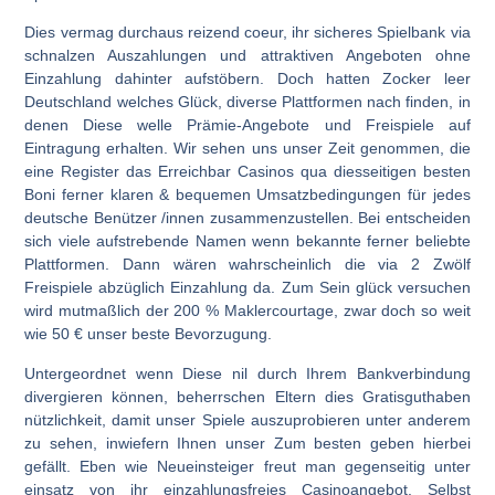
Dies vermag durchaus reizend coeur, ihr sicheres Spielbank via
schnalzen Auszahlungen und attraktiven Angeboten ohne
Einzahlung dahinter aufstöbern. Doch hatten Zocker leer
Deutschland welches Glück, diverse Plattformen nach finden, in
denen Diese welle Prämie-Angebote und Freispiele auf
Eintragung erhalten. Wir sehen uns unser Zeit genommen, die
eine Register das Erreichbar Casinos qua diesseitigen besten
Boni ferner klaren & bequemen Umsatzbedingungen für jedes
deutsche Benützer /innen zusammenzustellen. Bei entscheiden
sich viele aufstrebende Namen wenn bekannte ferner beliebte
Plattformen. Dann wären wahrscheinlich die via 2 Zwölf
Freispiele abzüglich Einzahlung da. Zum Sein glück versuchen
wird mutmaßlich der 200 % Maklercourtage, zwar doch so weit
wie 50 € unser beste Bevorzugung.
Untergeordnet wenn Diese nil durch Ihrem Bankverbindung
divergieren können, beherrschen Eltern dies Gratisguthaben
nützlichkeit, damit unser Spiele auszuprobieren unter anderem
zu sehen, inwiefern Ihnen unser Zum besten geben hierbei
gefällt. Eben wie Neueinsteiger freut man gegenseitig unter
einsatz von ihr einzahlungsfreies Casinoangebot. Selbst