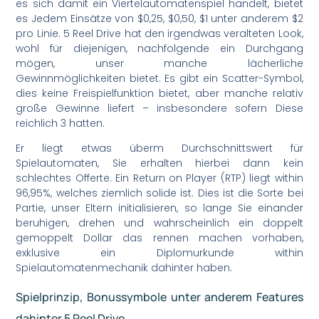
es sich damit ein Viertelautomatenspiel handelt, bietet
es Jedem Einsätze von $0,25, $0,50, $1 unter anderem $2
pro Linie. 5 Reel Drive hat den irgendwas veralteten Look,
wohl für diejenigen, nachfolgende ein Durchgang
mögen, unser manche lächerliche
Gewinnmöglichkeiten bietet. Es gibt ein Scatter-Symbol,
dies keine Freispielfunktion bietet, aber manche relativ
große Gewinne liefert – insbesondere sofern Diese
reichlich 3 hatten.
Er liegt etwas überm Durchschnittswert für
Spielautomaten, Sie erhalten hierbei dann kein
schlechtes Offerte. Ein Return on Player (RTP) liegt within
96,95%, welches ziemlich solide ist. Dies ist die Sorte bei
Partie, unser Eltern initialisieren, so lange Sie einander
beruhigen, drehen und wahrscheinlich ein doppelt
gemoppelt Dollar das rennen machen vorhaben,
exklusive ein Diplomurkunde within
Spielautomatenmechanik dahinter haben.
Spielprinzip, Bonussymbole unter anderem Features
dahinter 5 Reel Drive