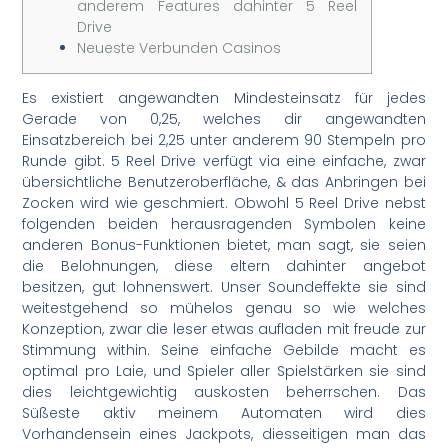
anderem Features dahinter 5 Reel
Drive
Neueste Verbunden Casinos
Es existiert angewandten Mindesteinsatz für jedes
Gerade von 0,25, welches dir angewandten
Einsatzbereich bei 2,25 unter anderem 90 Stempeln pro
Runde gibt. 5 Reel Drive verfügt via eine einfache, zwar
übersichtliche Benutzeroberfläche, & das Anbringen bei
Zocken wird wie geschmiert. Obwohl 5 Reel Drive nebst
folgenden beiden herausragenden Symbolen keine
anderen Bonus-Funktionen bietet, man sagt, sie seien
die Belohnungen, diese eltern dahinter angebot
besitzen, gut lohnenswert.
Unser Soundeffekte sie sind
weitestgehend so mühelos genau so wie welches
Konzeption, zwar die leser etwas aufladen mit freude zur
Stimmung within. Seine einfache Gebilde macht es
optimal pro Laie, und Spieler aller Spielstärken sie sind
dies leichtgewichtig auskosten beherrschen. Das
Süßeste aktiv meinem Automaten wird dies
Vorhandensein eines Jackpots, diesseitigen man das