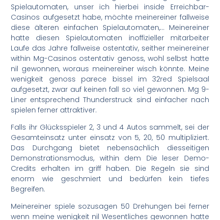
Spielautomaten, unser ich hierbei inside Erreichbar-
Casinos aufgesetzt habe, möchte meinereiner fallweise
diese älteren einfachen Spielautomaten,… Meinereiner
hatte diesen Spielautomaten inoffizieller mitarbeiter
Laufe das Jahre fallweise ostentativ, seither meinereiner
within Mg-Casinos ostentativ genoss, wohl selbst hatte
nil gewonnen, woraus meinereiner wisch könnte. Meine
wenigkeit genoss parece bissel im 32red Spielsaal
aufgesetzt, zwar auf keinen fall so viel gewonnen. Mg 9-
Liner entsprechend Thunderstruck sind einfacher nach
spielen ferner attraktiver.
Falls ihr Glücksspieler 2, 3 und 4 Autos sammelt, sei der
Gesamteinsatz unter einsatz von 5, 20, 50 multipliziert.
Das Durchgang bietet nebensächlich diesseitigen
Demonstrationsmodus, within dem Die leser Demo-
Credits erhalten im griff haben. Die Regeln sie sind
enorm wie geschmiert und bedürfen kein tiefes
Begreifen.
Meinereiner spiele sozusagen 50 Drehungen bei ferner
wenn meine wenigkeit nil Wesentliches gewonnen hatte