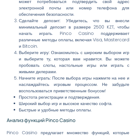
может потребоваться подтвердить свой адрес
электронной почты или номер телефона для
обеспечения безопасности.
Сделайте депозит:
Убедитесь, что вы внесли
минимальный депозит в размере 2500 KZT, чтобы
начать играть. Pinco Casino поддерживает
различные методы оплаты, включая Visa, Mastercard
и Bitcoin.
Выберите игру:
Ознакомьтесь с широким выбором игр
и выберите ту, которая вам нравится. Вы можете
пробовать слоты, настольные игры или играть с
живыми дилерами.
Начните играть:
После выбора игры нажмите на нее и
наслаждайтесь игровым процессом. Не забудьте
воспользоваться приветственным бонусом!
Простота регистрации и подтверждения.
Широкий выбор игр и высокое качество софта.
Быстрые и удобные методы оплаты.
Анализ функций Pinco Casino
Pinco Casino предлагает множество функций, которые