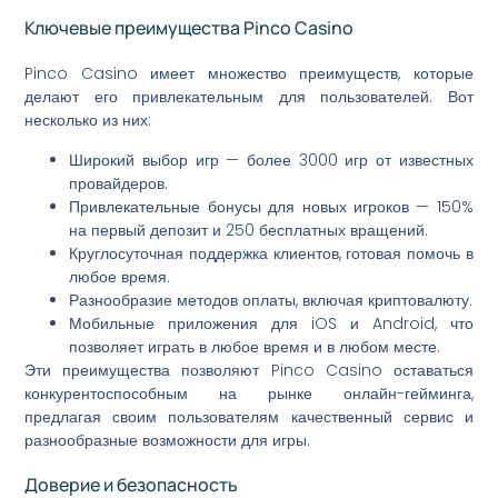
Ключевые преимущества Pinco Casino
Pinco Casino имеет множество преимуществ, которые
делают его привлекательным для пользователей. Вот
несколько из них:
Широкий выбор игр — более 3000 игр от известных
провайдеров.
Привлекательные бонусы для новых игроков — 150%
на первый депозит и 250 бесплатных вращений.
Круглосуточная поддержка клиентов, готовая помочь в
любое время.
Разнообразие методов оплаты, включая криптовалюту.
Мобильные приложения для iOS и Android, что
позволяет играть в любое время и в любом месте.
Эти преимущества позволяют Pinco Casino оставаться
конкурентоспособным на рынке онлайн-гейминга,
предлагая своим пользователям качественный сервис и
разнообразные возможности для игры.
Доверие и безопасность