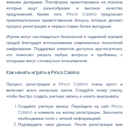
живыми дилерами. Платформа ориентирована на игроков,
которые ищут разнообразие и высокое качество
предложений. Кроме того, Pinco Casino предлагает
привлекательные приветственные бонусы, которые делают
процесс регистрации и первых ставок более выгодным.
Игроки могут наслаждаться безопасной и надежной игровой
средой благодаря использованию современных технологий
шифрования. Поддержка клиентов доступна круглосуточно,
что помогает решать любые вопросы и проблемы, с
которыми могут столкнуться пользователи.
Как начать играть в Pinco Casino
Процесс регистрации в Pinco Casino очень прост и
включает всего несколько шагов. Следуйте этому списку,
чтобы быстро создать учетную запись и начать выигрывать:
Создайте учетную запись:
Перейдите на сайт Pinco
Casino и нажмите на кнопку регистрации. Заполните
необходимые поля с личной информацией.
Подтвердите свои данные:
После регистрации вам