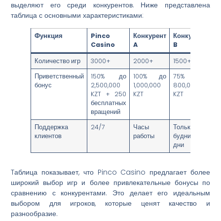
выделяют его среди конкурентов. Ниже представлена
таблица с основными характеристиками:
Функция
Pinco
Конкурент
Конкурент
Casino
A
B
Количество игр
3000+
2000+
1500+
Приветственный
150% до
100% до
75% до
бонус
2,500,000
1,000,000
800,000
KZT + 250
KZT
KZT
бесплатных
вращений
Поддержка
24/7
Часы
Только в
клиентов
работы
будние
дни
Tаблица показывает, что Pinco Casino предлагает более
широкий выбор игр и более привлекательные бонусы по
сравнению с конкурентами. Это делает его идеальным
выбором для игроков, которые ценят качество и
разнообразие.