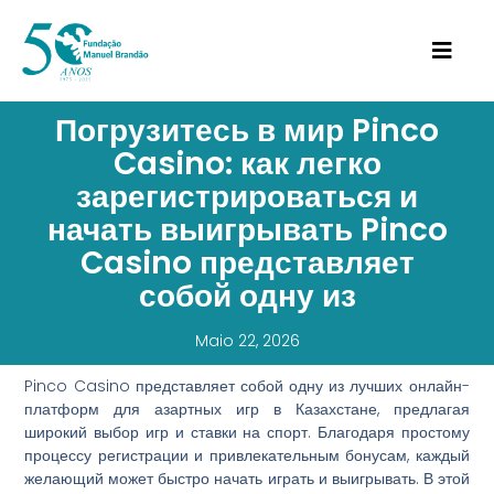
Погрузитесь в мир Pinco
Casino: как легко
зарегистрироваться и
начать выигрывать Pinco
Casino представляет
собой одну из
Maio 22, 2026
Pinco Casino представляет собой одну из лучших онлайн-
платформ для азартных игр в Казахстане, предлагая
широкий выбор игр и ставки на спорт. Благодаря простому
процессу регистрации и привлекательным бонусам, каждый
желающий может быстро начать играть и выигрывать. В этой