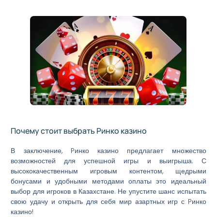
Почему стоит выбрать Pинко казино
В заключение, Pинко казино предлагает множество
возможностей для успешной игры и выигрыша. С
высококачественным игровым контентом, щедрыми
бонусами и удобными методами оплаты это идеальный
выбор для игроков в Казахстане. Не упустите шанс испытать
свою удачу и открыть для себя мир азартных игр с Pинко
казино!