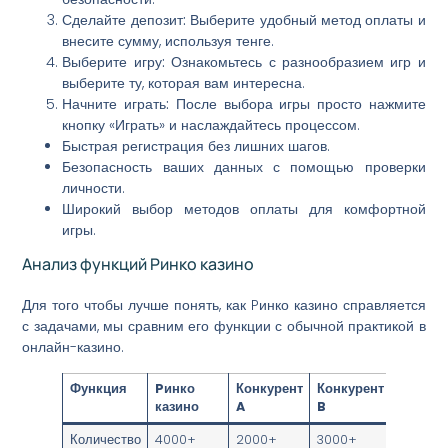
Сделайте депозит:
Выберите удобный метод оплаты и
внесите сумму, используя тенге.
Выберите игру:
Ознакомьтесь с разнообразием игр и
выберите ту, которая вам интересна.
Начните играть:
После выбора игры просто нажмите
кнопку «Играть» и наслаждайтесь процессом.
Быстрая регистрация без лишних шагов.
Безопасность ваших данных с помощью проверки
личности.
Широкий выбор методов оплаты для комфортной
игры.
Анализ функций Pинко казино
Для того чтобы лучше понять, как Pинко казино справляется
с задачами, мы сравним его функции с обычной практикой в
онлайн-казино.
Функция
Pинко
Конкурент
Конкурент
казино
A
B
Количество
4000+
2000+
3000+