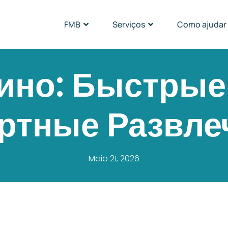
FMB
Serviços
Como ajudar
зино: Быстрые
артные Развле
Maio 21, 2026
t Кази