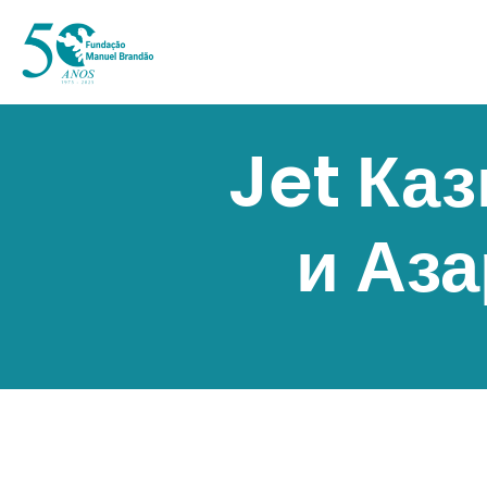
Jet Ка
и Аз
Je