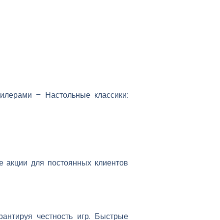
илерами – Настольные классики:
е акции для постоянных клиентов
антируя честность игр. Быстрые