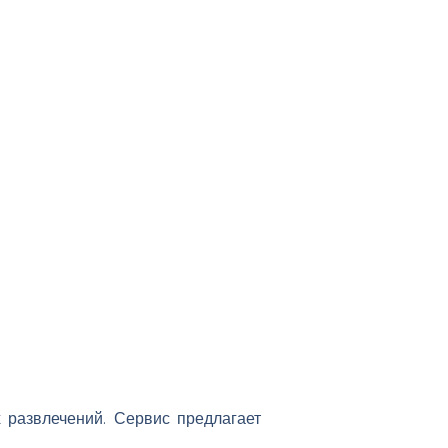
вки и
развлечений. Сервис предлагает