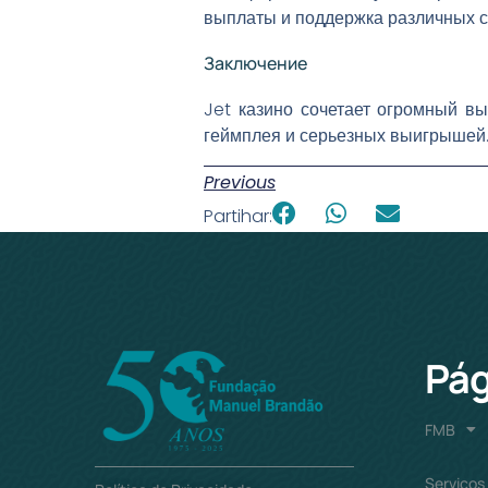
выплаты и поддержка различных с
Заключение
Jet казино сочетает огромный в
геймплея и серьезных выигрышей
Previous
Partihar:
Pág
FMB
Serviços