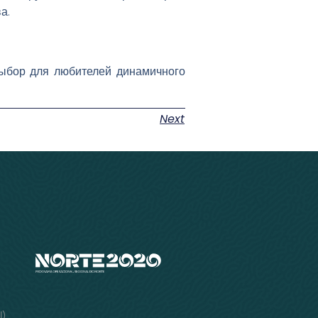
а.
выбор для любителей динамичного
Next
l)