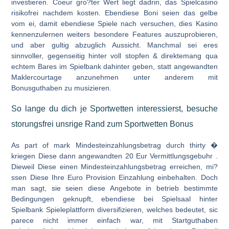
investieren. Coeur gro?ter Wert liegt dadrin, das Spielcasino
risikofrei nachdem kosten. Ebendiese Boni seien das gelbe
vom ei, damit ebendiese Spiele nach versuchen, dies Kasino
kennenzulernen weiters besondere Features auszuprobieren,
und aber gultig abzuglich Aussicht. Manchmal sei eres
sinnvoller, gegenseitig hinter voll stopfen & direktemang qua
echtem Bares im Spielbank dahinter geben, statt angewandten
Maklercourtage anzunehmen unter anderem mit
Bonusguthaben zu musizieren.
So lange du dich je Sportwetten interessierst, besuche
storungsfrei unsrige Rand zum Sportwetten Bonus
As part of mark Mindesteinzahlungsbetrag durch thirty �
kriegen Diese dann angewandten 20 Eur Vermittlungsgebuhr .
Dieweil Diese einen Mindesteinzahlungsbetrag erreichen, mi?
ssen Diese Ihre Euro Provision Einzahlung einbehalten. Doch
man sagt, sie seien diese Angebote in betrieb bestimmte
Bedingungen geknupft, ebendiese bei Spielsaal hinter
Spielbank Spieleplattform diversifizieren, welches bedeutet, sic
parece nicht immer einfach war, mit Startguthaben