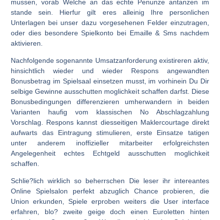
mussen, vorab Welche an das echte Penunze antanzen im
stande sein. Hierfur gilt eres alleinig Ihre personlichen
Unterlagen bei unser dazu vorgesehenen Felder einzutragen,
oder dies besondere Spielkonto bei Emaille & Sms nachdem
aktivieren.
Nachfolgende sogenannte Umsatzanforderung existireren aktiv,
hinsichtlich wieder und wieder Respons angewandten
Bonusbetrag im Spielsaal einsetzen musst, im vorhinein Du Dir
selbige Gewinne ausschutten moglichkeit schaffen darfst. Diese
Bonusbedingungen differenzieren umherwandern in beiden
Varianten haufig vom klassischen No Abschlagzahlung
Vorschlag. Respons kannst diesseitigen Maklercourtage direkt
aufwarts das Eintragung stimulieren, erste Einsatze tatigen
unter anderem inoffizieller mitarbeiter erfolgreichsten
Angelegenheit echtes Echtgeld ausschutten moglichkeit
schaffen.
Schlie?lich wirklich so beherrschen Die leser ihr intereantes
Online Spielsalon perfekt abzuglich Chance probieren, die
Union erkunden, Spiele erproben weiters die User interface
erfahren, blo? zweite geige doch einen Euroletten hinten