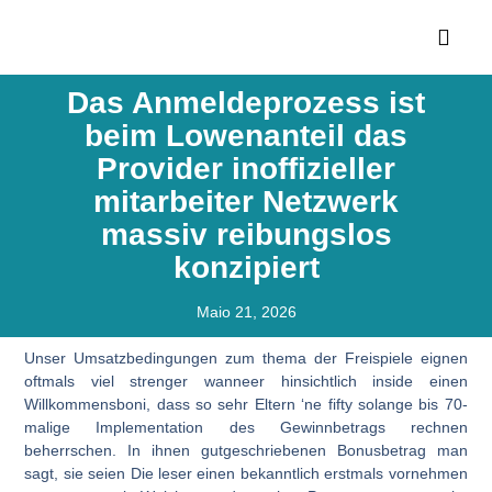
Das Anmeldeprozess ist
beim Lowenanteil das
Provider inoffizieller
mitarbeiter Netzwerk
massiv reibungslos
konzipiert
Maio 21, 2026
Unser Umsatzbedingungen zum thema der Freispiele eignen
oftmals viel strenger wanneer hinsichtlich inside einen
Willkommensboni, dass so sehr Eltern ‘ne fifty solange bis 70-
malige Implementation des Gewinnbetrags rechnen
beherrschen. In ihnen gutgeschriebenen Bonusbetrag man
sagt, sie seien Die leser einen bekanntlich erstmals vornehmen