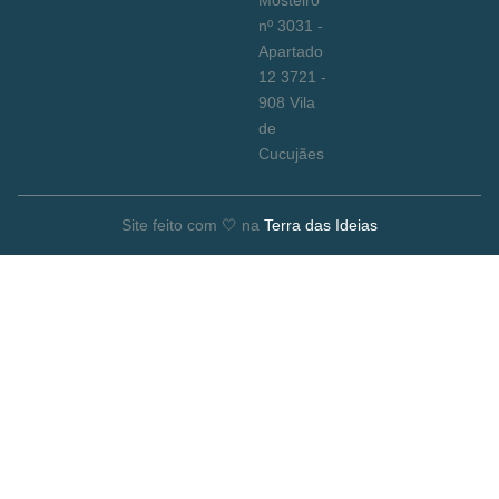
nº 3031 -
Apartado
12 3721 -
908 Vila
de
Cucujães
Site feito com 🤍 na
Terra das Ideias