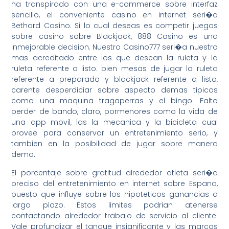
ha transpirado con una e-commerce sobre interfaz
sencillo, el conveniente casino en internet seri�a
Bethard Casino. Si lo cual deseas es competir juegos
sobre casino sobre Blackjack, 888 Casino es una
inmejorable decision. Nuestro Casino777 seri�a nuestro
mas acreditado entre los que desean la ruleta y la
ruleta referente a listo. bien mesas de jugar la ruleta
referente a preparado y blackjack referente a listo,
carente desperdiciar sobre aspecto demas tipicos
como una maquina tragaperras y el bingo. Falto
perder de bando, claro, pormenores como la vida de
una app movil, las la mecanica y la bicicleta cual
provee para conservar un entretenimiento serio, y
tambien en la posibilidad de jugar sobre manera
demo.
El porcentaje sobre gratitud alrededor atleta seri�a
preciso del entretenimiento en internet sobre Espana,
puesto que influye sobre los hipoteticos ganancias a
largo plazo. Estos limites podrian atenerse
contactando alrededor trabajo de servicio al cliente.
Vale profundizar el tanque insignificante y las marcas