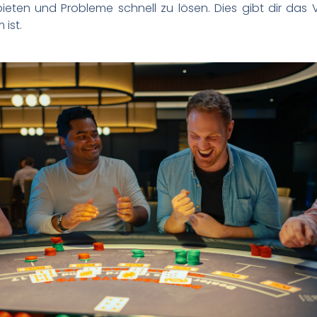
ten und Probleme schnell zu lösen. Dies gibt dir das V
ist.