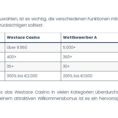
wählen, ist es wichtig, die verschiedenen Funktionen mite
rücksichtigen solltest:
Westace Casino
Wettbewerber A
Über 9.950
5.000+
400+
350+
35+
30+
300% bis €2.000
200% bis €1.500
ass das Westace Casino in vielen Kategorien überdurchsc
einem attraktiven Willkommensbonus ist es ein hervorra