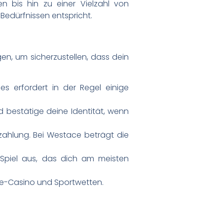
en bis hin zu einer Vielzahl von
 Bedürfnissen entspricht.
en, um sicherzustellen, dass dein
es erfordert in der Regel einige
d bestätige deine Identität, wenn
zahlung. Bei Westace beträgt die
piel aus, das dich am meisten
ve-Casino und Sportwetten.