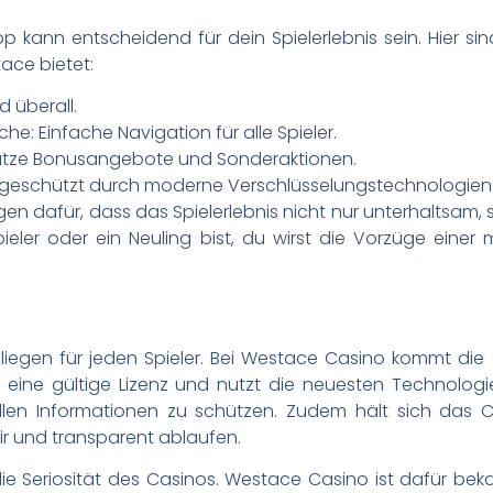
 kann entscheidend für dein Spielerlebnis sein. Hier sind
ace bietet:
nd überall.
he: Einfache Navigation für alle Spieler.
utze Bonusangebote und Sonderaktionen.
d geschützt durch moderne Verschlüsselungstechnologien
sorgen dafür, dass das Spielerlebnis nicht nur unterhalts
Spieler oder ein Neuling bist, du wirst die Vorzüge ein
Anliegen für jeden Spieler. Bei Westace Casino kommt die
er eine gültige Lizenz und nutzt die neuesten Technolo
llen Informationen zu schützen. Zudem hält sich das C
fair und transparent ablaufen.
 die Seriosität des Casinos. Westace Casino ist dafür be