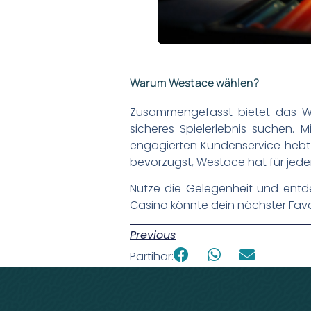
Warum Westace wählen?
Zusammengefasst bietet das Wes
sicheres Spielerlebnis suchen.
engagierten Kundenservice hebt e
bevorzugst, Westace hat für jede
Nutze die Gelegenheit und entd
Casino könnte dein nächster Favo
Previous
Partihar: