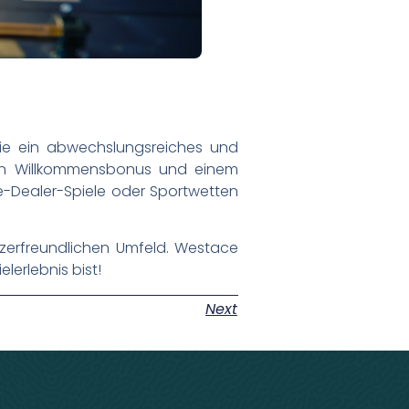
die ein abwechslungsreiches und
igen Willkommensbonus und einem
ve-Dealer-Spiele oder Sportwetten
zerfreundlichen Umfeld. Westace
erlebnis bist!
Next