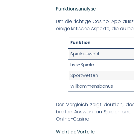
Funktionsanalyse
Um die richtige Casino-App auszu
einige kritische Aspekte, die du be
Funktion
Spielauswahl
Live-Spiele
Sportwetten
Willkommensbonus
Der Vergleich zeigt deutlich, d
breiten Auswahl an Spielen und 
Online-Casino.
Wichtige Vorteile