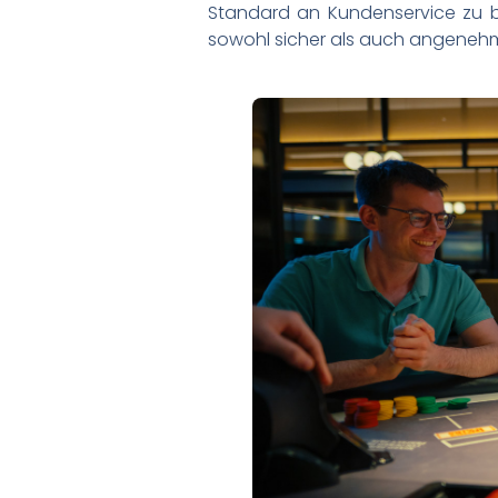
Standard an Kundenservice zu bie
sowohl sicher als auch angenehm 