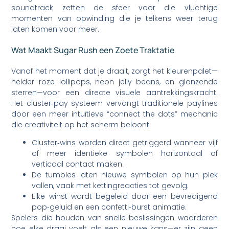
soundtrack zetten de sfeer voor die vluchtige
momenten van opwinding die je telkens weer terug
laten komen voor meer.
Wat Maakt Sugar Rush een Zoete Traktatie
Vanaf het moment dat je draait, zorgt het kleurenpalet—
helder roze lollipops, neon jelly beans, en glanzende
sterren—voor een directe visuele aantrekkingskracht.
Het cluster‑pay systeem vervangt traditionele paylines
door een meer intuïtieve “connect the dots” mechanic
die creativiteit op het scherm beloont.
Cluster‑wins worden direct getriggerd wanneer vijf
of meer identieke symbolen horizontaal of
verticaal contact maken.
De tumbles laten nieuwe symbolen op hun plek
vallen, vaak met kettingreacties tot gevolg.
Elke winst wordt begeleid door een bevredigend
pop‑geluid en een confetti‑burst animatie.
Spelers die houden van snelle beslissingen waarderen
hoe elke draai voelt als een nieuwe kans—er zijn geen