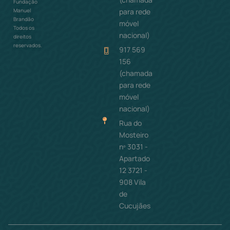
Fundação
para rede
Manuel
Brandão
móvel
Todos os
nacional)
direitos
reservados.
917 569
156
(chamada
para rede
móvel
nacional)
Rua do
Mosteiro
nº 3031 -
Apartado
12 3721 -
908 Vila
de
Cucujães