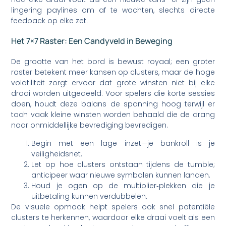
lingering paylines om af te wachten, slechts directe
feedback op elke zet.
Het 7×7 Raster: Een Candyveld in Beweging
De grootte van het bord is bewust royaal; een groter
raster betekent meer kansen op clusters, maar de hoge
volatiliteit zorgt ervoor dat grote winsten niet bij elke
draai worden uitgedeeld. Voor spelers die korte sessies
doen, houdt deze balans de spanning hoog terwijl er
toch vaak kleine winsten worden behaald die de drang
naar onmiddellijke bevrediging bevredigen.
Begin met een lage inzet—je bankroll is je
veiligheidsnet.
Let op hoe clusters ontstaan tijdens de tumble;
anticipeer waar nieuwe symbolen kunnen landen.
Houd je ogen op de multiplier‑plekken die je
uitbetaling kunnen verdubbelen.
De visuele opmaak helpt spelers ook snel potentiële
clusters te herkennen, waardoor elke draai voelt als een