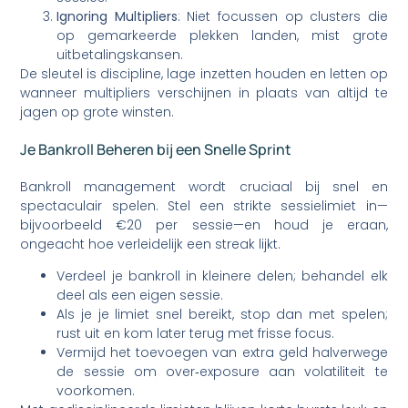
Ignoring Multipliers
: Niet focussen op clusters die
op gemarkeerde plekken landen, mist grote
uitbetalingskansen.
De sleutel is discipline, lage inzetten houden en letten op
wanneer multipliers verschijnen in plaats van altijd te
jagen op grote winsten.
Je Bankroll Beheren bij een Snelle Sprint
Bankroll management wordt cruciaal bij snel en
spectaculair spelen. Stel een strikte sessielimiet in—
bijvoorbeeld €20 per sessie—en houd je eraan,
ongeacht hoe verleidelijk een streak lijkt.
Verdeel je bankroll in kleinere delen; behandel elk
deel als een eigen sessie.
Als je je limiet snel bereikt, stop dan met spelen;
rust uit en kom later terug met frisse focus.
Vermijd het toevoegen van extra geld halverwege
de sessie om over‑exposure aan volatiliteit te
voorkomen.