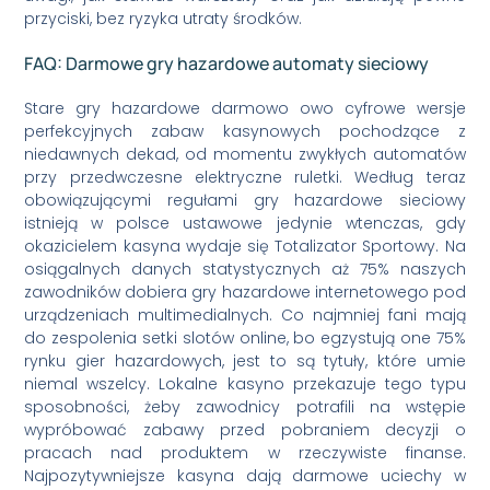
przyciski, bez ryzyka utraty środków.
FAQ: Darmowe gry hazardowe automaty sieciowy
Stare gry hazardowe darmowo owo cyfrowe wersje
perfekcyjnych zabaw kasynowych pochodzące z
niedawnych dekad, od momentu zwykłych automatów
przy przedwczesne elektryczne ruletki. Według teraz
obowiązującymi regułami gry hazardowe sieciowy
istnieją w polsce ustawowe jedynie wtenczas, gdy
okazicielem kasyna wydaje się Totalizator Sportowy. Na
osiągalnych danych statystycznych aż 75% naszych
zawodników dobiera gry hazardowe internetowego pod
urządzeniach multimedialnych. Co najmniej fani mają
do zespolenia setki slotów online, bo egzystują one 75%
rynku gier hazardowych, jest to są tytuły, które umie
niemal wszelcy. Lokalne kasyno przekazuje tego typu
sposobności, żeby zawodnicy potrafili na wstępie
wypróbować zabawy przed pobraniem decyzji o
pracach nad produktem w rzeczywiste finanse.
Najpozytywniejsze kasyna dają darmowe uciechy w